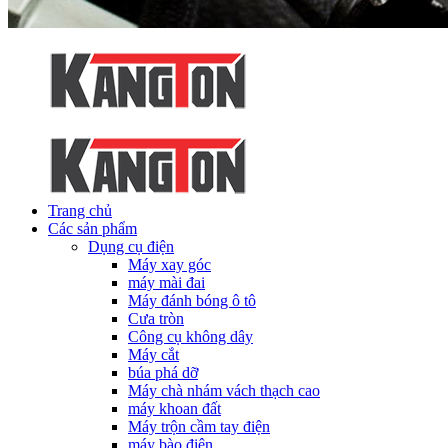
Trang chủ
Các sản phẩm
Dụng cụ điện
Máy xay góc
máy mài đai
Máy đánh bóng ô tô
Cưa tròn
Công cụ không dây
Máy cắt
búa phá dỡ
Máy chà nhám vách thạch cao
máy khoan đất
Máy trộn cầm tay điện
máy bào điện