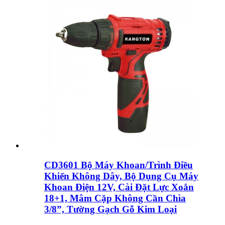
CD3601 Bộ Máy Khoan/Trình Điều
Khiển Không Dây, Bộ Dụng Cụ Máy
Khoan Điện 12V, Cài Đặt Lực Xoắn
18+1, Mâm Cặp Không Cần Chìa
3/8”, Tường Gạch Gỗ Kim Loại