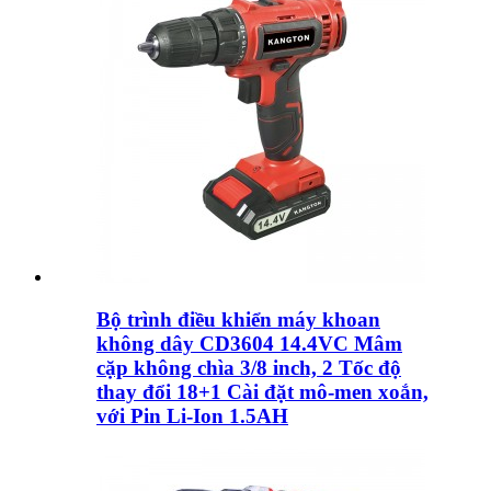
Bộ trình điều khiển máy khoan
không dây CD3604 14.4VC Mâm
cặp không chìa 3/8 inch, 2 Tốc độ
thay đổi 18+1 Cài đặt mô-men xoắn,
với Pin Li-Ion 1.5AH