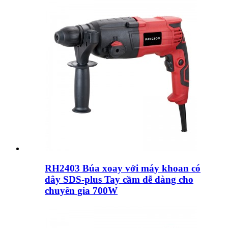
RH2403 Búa xoay với máy khoan có
dây SDS-plus Tay cầm dễ dàng cho
chuyên gia 700W