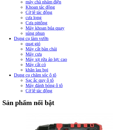
máy chà nhám điện
Khoan tác động
Cờ lê tác động
cưa lọng
Cưa pittông
Máy khoan búa quay
súng phun
Dụng cụ làm vườn
quạt gió
Máy cắt bàn chải
Máy cưa
Máy xịt rửa áp lực cao
Máy cắt cỏ
khăn lau bụi
Dụng cụ chăm sóc ô tô
Sạc ắc quy ô tô
Máy đánh bóng ô tô
Cờ lê tác động
Sản phẩm nổi bật