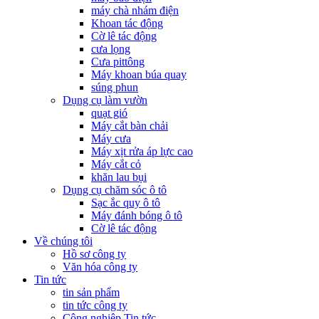
máy chà nhám điện
Khoan tác động
Cờ lê tác động
cưa lọng
Cưa pittông
Máy khoan búa quay
súng phun
Dụng cụ làm vườn
quạt gió
Máy cắt bàn chải
Máy cưa
Máy xịt rửa áp lực cao
Máy cắt cỏ
khăn lau bụi
Dụng cụ chăm sóc ô tô
Sạc ắc quy ô tô
Máy đánh bóng ô tô
Cờ lê tác động
Về chúng tôi
Hồ sơ công ty
Văn hóa công ty
Tin tức
tin sản phẩm
tin tức công ty
Công nghiệp Tin tức