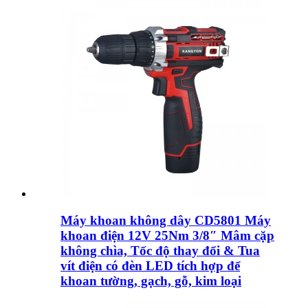
Máy khoan không dây CD5801 Máy
khoan điện 12V 25Nm 3/8″ Mâm cặp
không chìa, Tốc độ thay đổi & Tua
vít điện có đèn LED tích hợp để
khoan tường, gạch, gỗ, kim loại