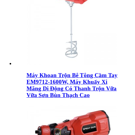
Máy Khoan Trộn Bê Tông Cầm Tay
EM9712-1600W, Máy Khuấy Xi
Măng Di Động Có Thanh Trộn Vữa
Vữa Sơn Bùn Thạch Cao