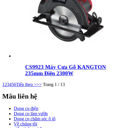
CS9923 Máy Cưa Gỗ KANGTON
235mm Điện 2300W
1
2
3
4
5
6
Tiếp theo >
>>
Trang 1 / 13
Mâu liên hệ
Dụng cụ điện
Dụng cụ làm vườn
Dụng cụ chăm sóc ô tô
Về chúng tôi