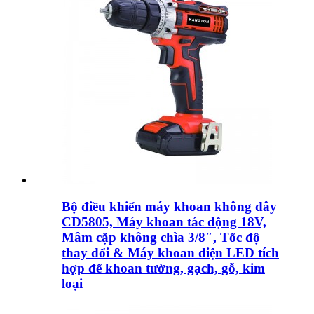
Bộ điều khiển máy khoan không dây
CD5805, Máy khoan tác động 18V,
Mâm cặp không chìa 3/8″, Tốc độ
thay đổi & Máy khoan điện LED tích
hợp để khoan tường, gạch, gỗ, kim
loại