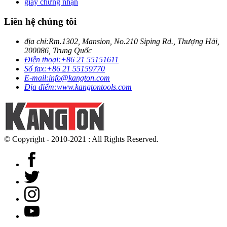
giấy chứng nhận
Liên hệ chúng tôi
địa chỉ:
Rm.1302, Mansion, No.210 Siping Rd., Thượng Hải,
200086, Trung Quốc
Điện thoại:
+86 21 55151611
Số fax:
+86 21 55159770
E-mail:
info@kangton.com
Địa điểm:
www.kangtontools.com
© Copyright - 2010-2021 : All Rights Reserved.