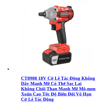
CT8908 18V Cờ Lê Tác Động Không
Dây Mạnh Mẽ Có Thể Sạc Lại
Không Chổi Than Mạnh Mẽ Mô-men
Xoắn Cao Tốc Độ Biến Đổi Vô Hạn
Cờ Lê Tác Động