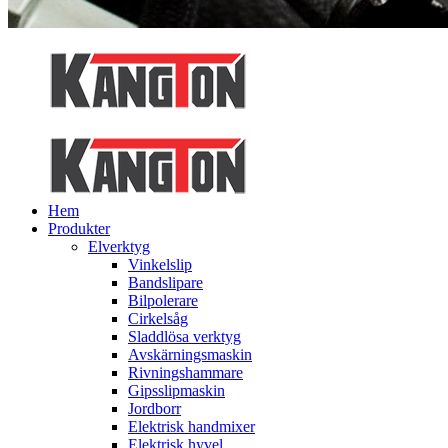
Hem
Produkter
Elverktyg
Vinkelslip
Bandslipare
Bilpolerare
Cirkelsåg
Sladdlösa verktyg
Avskärningsmaskin
Rivningshammare
Gipsslipmaskin
Jordborr
Elektrisk handmixer
Elektrisk hyvel