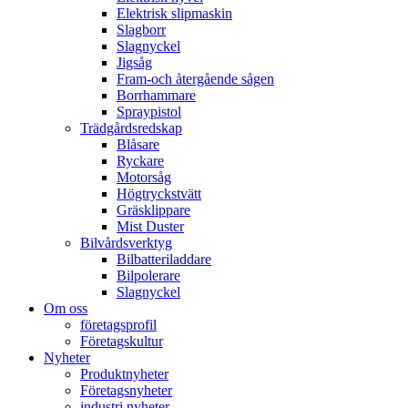
Elektrisk slipmaskin
Slagborr
Slagnyckel
Jigsåg
Fram-och återgående sågen
Borrhammare
Spraypistol
Trädgårdsredskap
Blåsare
Ryckare
Motorsåg
Högtryckstvätt
Gräsklippare
Mist Duster
Bilvårdsverktyg
Bilbatteriladdare
Bilpolerare
Slagnyckel
Om oss
företagsprofil
Företagskultur
Nyheter
Produktnyheter
Företagsnyheter
industri nyheter