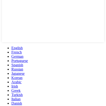
English
French
German
Portuguese
Spanish
Russian
Japanese
Korean
Arabic
Irish
Greek
Turkish
Italian
Danish