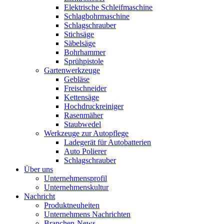
Elektrische Schleifmaschine
Schlagbohrmaschine
Schlagschrauber
Stichsäge
Säbelsäge
Bohrhammer
Sprühpistole
Gartenwerkzeuge
Gebläse
Freischneider
Kettensäge
Hochdruckreiniger
Rasenmäher
Staubwedel
Werkzeuge zur Autopflege
Ladegerät für Autobatterien
Auto Polierer
Schlagschrauber
Über uns
Unternehmensprofil
Unternehmenskultur
Nachricht
Produktneuheiten
Unternehmens Nachrichten
Branchen-News