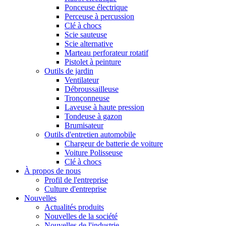
Ponceuse électrique
Perceuse à percussion
Clé à chocs
Scie sauteuse
Scie alternative
Marteau perforateur rotatif
Pistolet à peinture
Outils de jardin
Ventilateur
Débroussailleuse
Tronçonneuse
Laveuse à haute pression
Tondeuse à gazon
Brumisateur
Outils d'entretien automobile
Chargeur de batterie de voiture
Voiture Polisseuse
Clé à chocs
À propos de nous
Profil de l'entreprise
Culture d'entreprise
Nouvelles
Actualités produits
Nouvelles de la société
Nouvelles de l'industrie