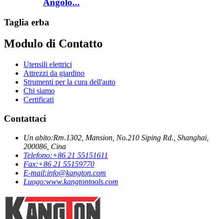
Angolo...
Taglia erba
Modulo di Contatto
Utensili elettrici
Attrezzi da giardino
Strumenti per la cura dell'auto
Chi siamo
Certificati
Contattaci
Un abito:
Rm.1302, Mansion, No.210 Siping Rd., Shanghai,
200086, Cina
Telefono:
+86 21 55151611
Fax:
+86 21 55159770
E-mail:
info@kangton.com
Luogo:
www.kangtontools.com