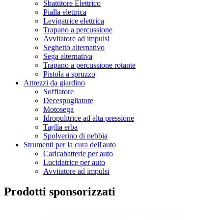
Sbattitore Elettrico
Pialla elettrica
Levigatrice elettrica
Trapano a percussione
Avvitatore ad impulsi
Seghetto alternativo
Sega alternativa
Trapano a percussione rotante
Pistola a spruzzo
Attrezzi da giardino
Soffiatore
Decespugliatore
Motosega
Idropulitrice ad alta pressione
Taglia erba
Spolverino di nebbia
Strumenti per la cura dell'auto
Caricabatterie per auto
Lucidatrice per auto
Avvitatore ad impulsi
Prodotti sponsorizzati