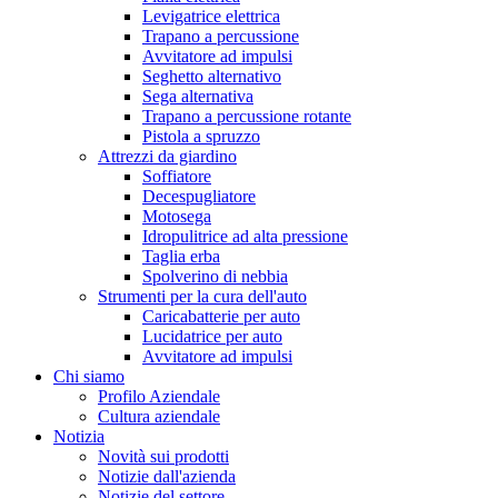
Levigatrice elettrica
Trapano a percussione
Avvitatore ad impulsi
Seghetto alternativo
Sega alternativa
Trapano a percussione rotante
Pistola a spruzzo
Attrezzi da giardino
Soffiatore
Decespugliatore
Motosega
Idropulitrice ad alta pressione
Taglia erba
Spolverino di nebbia
Strumenti per la cura dell'auto
Caricabatterie per auto
Lucidatrice per auto
Avvitatore ad impulsi
Chi siamo
Profilo Aziendale
Cultura aziendale
Notizia
Novità sui prodotti
Notizie dall'azienda
Notizie del settore