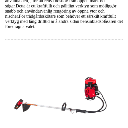
använda den, , för att rensa höstlöv från öppen mark och
stigar.Detta är ett kraftfullt och pålitligt verktyg som möjliggör
snabb och användarvänlig rengöring av öppna ytor och
nischer.För trädgårdsskötare som behöver ett särskilt kraftfullt
verktyg med lång drifttid är å andra sidan bensinbladsblåsaren det
föredragna valet.