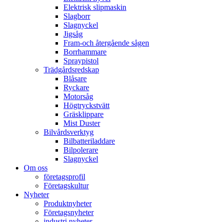
Elektrisk slipmaskin
Slagborr
Slagnyckel
Jigsåg
Fram-och återgående sågen
Borrhammare
Spraypistol
Trädgårdsredskap
Blåsare
Ryckare
Motorsåg
Högtryckstvätt
Gräsklippare
Mist Duster
Bilvårdsverktyg
Bilbatteriladdare
Bilpolerare
Slagnyckel
Om oss
företagsprofil
Företagskultur
Nyheter
Produktnyheter
Företagsnyheter
industri nyheter