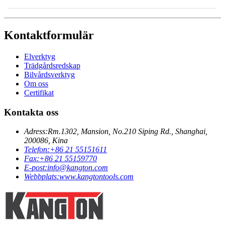
Kontaktformulär
Elverktyg
Trädgårdsredskap
Bilvårdsverktyg
Om oss
Certifikat
Kontakta oss
Adress:
Rm.1302, Mansion, No.210 Siping Rd., Shanghai,
200086, Kina
Telefon:
+86 21 55151611
Fax:
+86 21 55159770
E-post:
info@kangton.com
Webbplats:
www.kangtontools.com