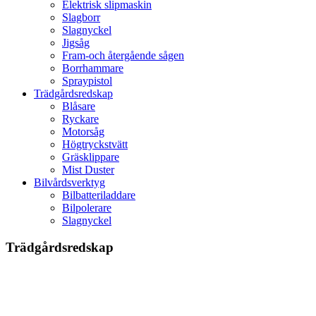
Elektrisk slipmaskin
Slagborr
Slagnyckel
Jigsåg
Fram-och återgående sågen
Borrhammare
Spraypistol
Trädgårdsredskap
Blåsare
Ryckare
Motorsåg
Högtryckstvätt
Gräsklippare
Mist Duster
Bilvårdsverktyg
Bilbatteriladdare
Bilpolerare
Slagnyckel
Trädgårdsredskap