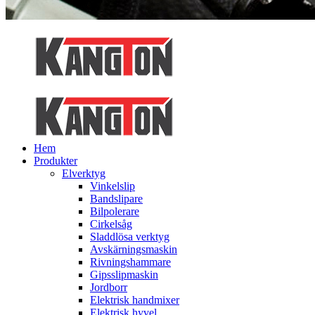
Hem
Produkter
Elverktyg
Vinkelslip
Bandslipare
Bilpolerare
Cirkelsåg
Sladdlösa verktyg
Avskärningsmaskin
Rivningshammare
Gipsslipmaskin
Jordborr
Elektrisk handmixer
Elektrisk hyvel