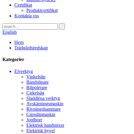
Certifikat
Produktcertifikat
Kontakta oss
English
Hem
Trädgårdsredskap
Kategorier
Elverktyg
Vinkelslip
Bandslipare
Bilpolerare
Cirkelsåg
Sladdlösa verktyg
Avskärningsmaskin
Rivningshammare
Gipsslipmaskin
Jordborr
Elektrisk handmixer
Elektrisk hyvel