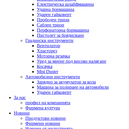
Електрическа шлайфмашина
Ударна бормашина
Ударен гайковерт
Прободен трион
Саблен трион
Перфораторна бормашина
Пистолет за боядисване
Градински инструменти
Вентилатор
Храсторез
Моторна резачка
Уред за миене под високо налягане
Косачка
Mist Duster
Автомобилни инструменти
Зарядно за акумулатор за кола
Машина за полиране на автомобили
Ударен гайковерт
За нас
профил на компанията
Фирмена култура
Новини
Продуктови новини
Фирмени новини
Новини от индустрията