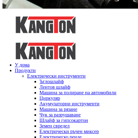
У дома
Продукти
Електрически инструменти
Ъглошлайф
Лентов шлайф
Машина за полиране на автомобили
Циркуляр
Акумулаторни инструменти
Машина за рязане
Чук за разрушаване
Шлайф за гипсокартон
Земен свредел
Електрически ръчен миксер
Електрическо ренде