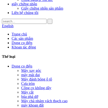
giấy chứng nhận
Giấy chứng nhận sản phẩm
Liên hệ chúng tôi
English
Trang chủ
Các sản phẩm
Dụng cụ điện
Khoan tác động
Thể loại
Dụng cụ điện
Máy xay góc
máy mài đai
Máy đánh bóng ô tô
Cưa tròn
Công cụ không dây
Máy cắt
búa phá dỡ
Máy chà nhám vách thạch cao
máy khoan đất