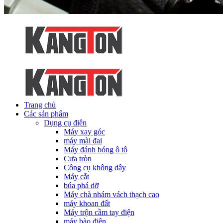
Trang chủ
Các sản phẩm
Dụng cụ điện
Máy xay góc
máy mài đai
Máy đánh bóng ô tô
Cưa tròn
Công cụ không dây
Máy cắt
búa phá dỡ
Máy chà nhám vách thạch cao
máy khoan đất
Máy trộn cầm tay điện
máy bào điện