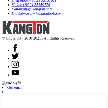
Điện thoại:
+86 21 55151611
Số fax:
+86 21 55159770
E-mail:
info@kangton.com
Địa điểm:
www.kangtontools.com
© Copyright - 2010-2021 : All Rights Reserved.
Gửi email
x