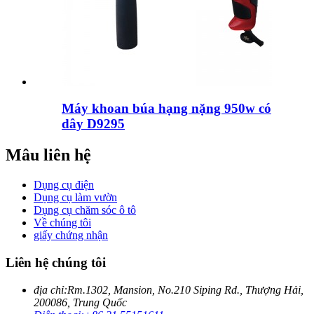
Máy khoan búa hạng nặng 950w có
dây D9295
Mâu liên hệ
Dụng cụ điện
Dụng cụ làm vườn
Dụng cụ chăm sóc ô tô
Về chúng tôi
giấy chứng nhận
Liên hệ chúng tôi
địa chỉ:
Rm.1302, Mansion, No.210 Siping Rd., Thượng Hải,
200086, Trung Quốc