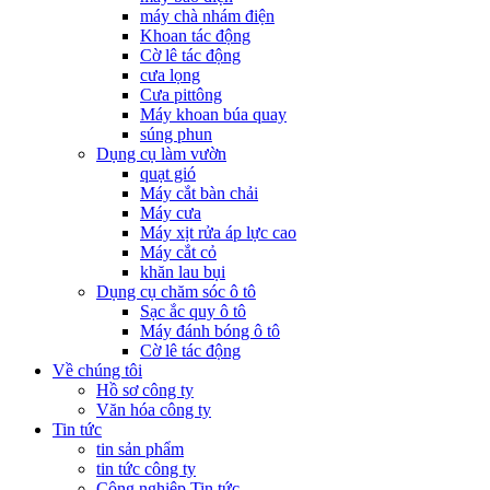
máy chà nhám điện
Khoan tác động
Cờ lê tác động
cưa lọng
Cưa pittông
Máy khoan búa quay
súng phun
Dụng cụ làm vườn
quạt gió
Máy cắt bàn chải
Máy cưa
Máy xịt rửa áp lực cao
Máy cắt cỏ
khăn lau bụi
Dụng cụ chăm sóc ô tô
Sạc ắc quy ô tô
Máy đánh bóng ô tô
Cờ lê tác động
Về chúng tôi
Hồ sơ công ty
Văn hóa công ty
Tin tức
tin sản phẩm
tin tức công ty
Công nghiệp Tin tức