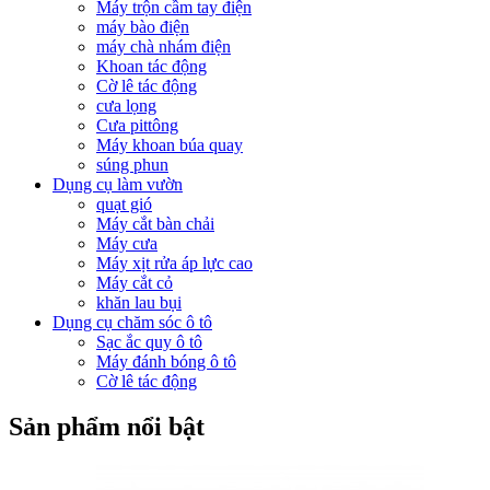
Máy trộn cầm tay điện
máy bào điện
máy chà nhám điện
Khoan tác động
Cờ lê tác động
cưa lọng
Cưa pittông
Máy khoan búa quay
súng phun
Dụng cụ làm vườn
quạt gió
Máy cắt bàn chải
Máy cưa
Máy xịt rửa áp lực cao
Máy cắt cỏ
khăn lau bụi
Dụng cụ chăm sóc ô tô
Sạc ắc quy ô tô
Máy đánh bóng ô tô
Cờ lê tác động
Sản phẩm nổi bật