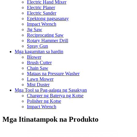
Electric Hand Mixer
Electric Planer
Electric Sander
Epektong pagsasanay
Impact Wrench
Jig Saw
Reciprocating Saw
Rotary Hammer Drill
Spray Gun
Mga kagamitan sa hardin
Blower
Brush Cutter
Chain Saw
Mataas na Pressure Washer
Lawn Mower
Mist Duster
Mga Tool sa Pag-aalaga ng Sasakyan
Charger ng Baterya ng Kotse
Polisher ng Kotse
Impact Wrench
Mga Itinatampok na Produkto