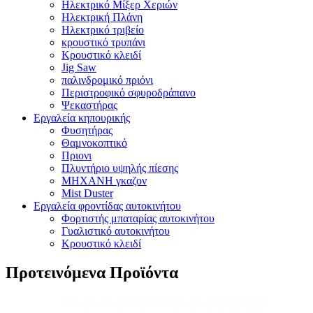
Ηλεκτρικό Μίξερ Χεριών
Ηλεκτρική Πλάνη
Ηλεκτρικό τριβείο
κρουστικό τρυπάνι
Κρουστικό κλειδί
Jig Saw
παλινδρομικό πριόνι
Περιστροφικό σφυροδράπανο
Ψεκαστήρας
Εργαλεία κηπουρικής
Φυσητήρας
Θαμνοκοπτικό
Πριονι
Πλυντήριο υψηλής πίεσης
ΜΗΧΑΝΗ γκαζον
Mist Duster
Εργαλεία φροντίδας αυτοκινήτου
Φορτιστής μπαταρίας αυτοκινήτου
Γυαλιστικό αυτοκινήτου
Κρουστικό κλειδί
Προτεινόμενα Προϊόντα