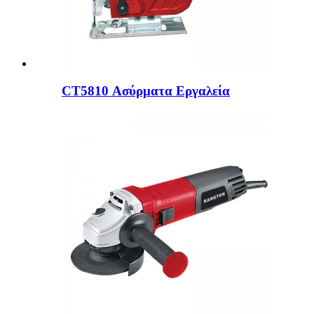
CT5810 Ασύρματα Εργαλεία