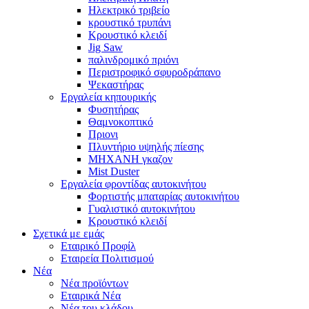
Ηλεκτρικό τριβείο
κρουστικό τρυπάνι
Κρουστικό κλειδί
Jig Saw
παλινδρομικό πριόνι
Περιστροφικό σφυροδράπανο
Ψεκαστήρας
Εργαλεία κηπουρικής
Φυσητήρας
Θαμνοκοπτικό
Πριονι
Πλυντήριο υψηλής πίεσης
ΜΗΧΑΝΗ γκαζον
Mist Duster
Εργαλεία φροντίδας αυτοκινήτου
Φορτιστής μπαταρίας αυτοκινήτου
Γυαλιστικό αυτοκινήτου
Κρουστικό κλειδί
Σχετικά με εμάς
Εταιρικό Προφίλ
Εταιρεία Πολιτισμού
Νέα
Νέα προϊόντων
Εταιρικά Νέα
Νέα του κλάδου