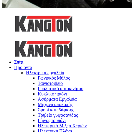
Σπίτι
Προϊόντα
Ηλεκτρικά εργαλεία
Γωνιακός Μύλος
Ταινιοτριβείο
Γυαλιστικό αυτοκινήτου
Κυκλικό πριόνι
Ασύρματα Εργαλεία
Μηχανή αποκοπής
Σφυρί κατεδάφισης
Τριβείο γυψοσανίδας
Γήινος τρυπάνι
Ηλεκτρικό Μίξερ Χεριών
Ηλεκτρική Πλάνη