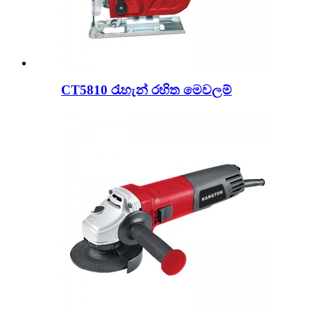
CT5810 රැහැන් රහිත මෙවලම්