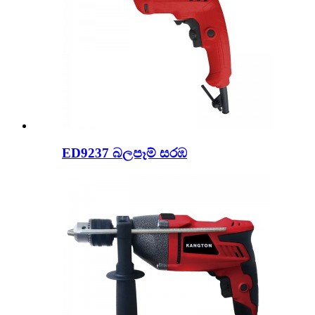
ED9237 බලපෑම් සරඹ