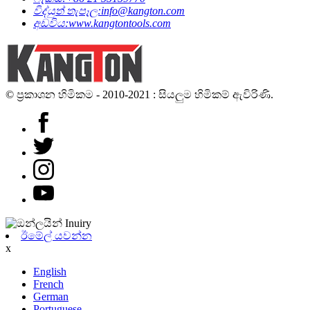
විද්යුත් තැපෑල:
info@kangton.com
අඩවිය:
www.kangtontools.com
© ප්‍රකාශන හිමිකම - 2010-2021 : සියලුම හිමිකම් ඇවිරිණි.
ඊමේල් යවන්න
x
English
French
German
Portuguese