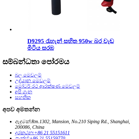
D9295 රැහැන් සහිත 950w බර වැඩ
මිටිය සරඹ
සම්බන්ධතා පෝරමය
බල මෙවලම්
උද්යාන මෙවලම්
මෝටර් රථ ආරක්ෂණ මෙවලම්
අපි ගැන
සහතික
අපව අමතන්න
ඇඳුමක්:
Rm.1302, Mansion, No.210 Siping Rd., Shanghai,
200086, China
දුරකථන:
+86 21 55151611
ෆැක්ස්:
+86 21 55159770