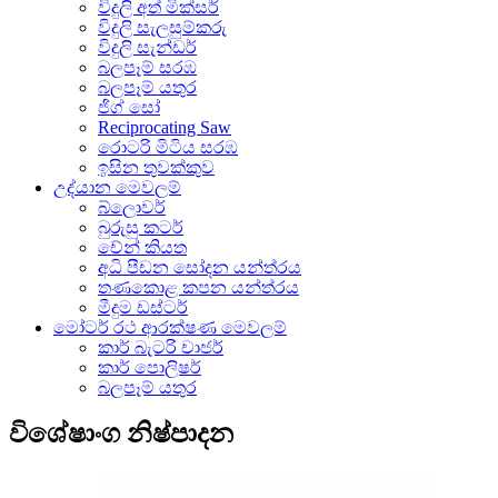
විදුලි අත් මික්සර්
විදුලි සැලසුම්කරු
විදුලි සැන්ඩර්
බලපෑම් සරඹ
බලපෑම් යතුර
ජිග් සෝ
Reciprocating Saw
රොටරි මිටිය සරඹ
ඉසින තුවක්කුව
උද්යාන මෙවලම්
බ්ලොවර්
බුරුසු කටර්
චේන් කියත
අධි පීඩන සෝදන යන්ත්රය
තණකොළ කපන යන්ත්රය
මීදුම ඩස්ටර්
මෝටර් රථ ආරක්ෂණ මෙවලම්
කාර් බැටරි චාජර්
කාර් පොලිෂර්
බලපෑම් යතුර
විශේෂාංග නිෂ්පාදන