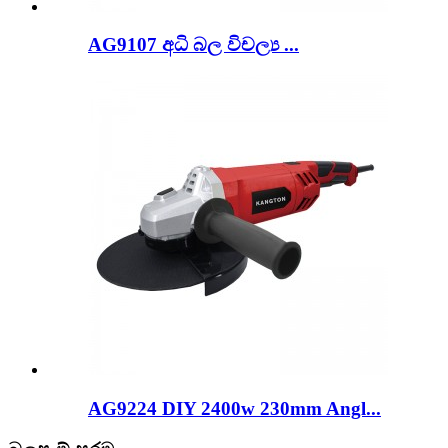
AG9107 අධි බල විචල්‍ය ...
AG9224 DIY 2400w 230mm Angl...