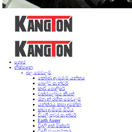
ගෙදර
නිෂ්පාදන
බල මෙවලම්
කෝණ ඇඹරුම් යන්තය
බෙල්ට් සැන්ඩර්
කාර් පොලිෂර්
චක්රලේඛය කියත්
රැහැන් රහිත මෙවලම්
යන්ත්රය කපා දමන්න
කඩා දැමීමේ මිටිය
වියලි පවුර සැන්ඩර්
Earth Auger
විදුලි අත් මික්සර්
විදුලි සැලසුම්කරු