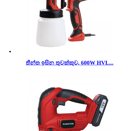
තීන්ත ඉසින තුවක්කුව, 600W HVL...