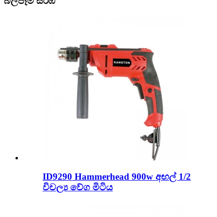
බලපෑම් සරඹ
ID9290 Hammerhead 900w අඟල් 1/2
විචල්‍ය වේග මිටිය