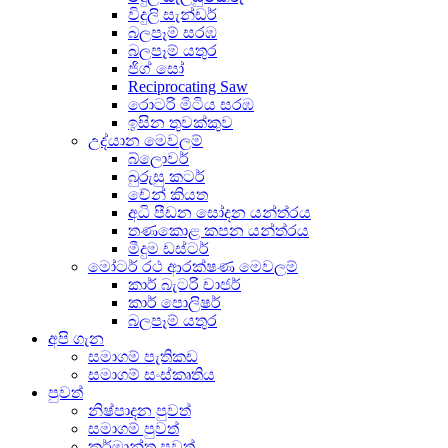
විදුලි සැන්ඩර්
බලපෑම් සරඹ
බලපෑම් යතුර
ජිග් සෝ
Reciprocating Saw
රොටරි මිටිය සරඹ
ඉසින තුවක්කුව
උද්යාන මෙවලම්
බ්ලොවර්
බුරුසු කටර්
චේන් කියත
අධි පීඩන සෝදන යන්ත්රය
තණකොළ කපන යන්ත්රය
මීදුම ඩස්ටර්
මෝටර් රථ ආරක්ෂණ මෙවලම්
කාර් බැටරි චාජර්
කාර් පොලිෂර්
බලපෑම් යතුර
අපි ගැන
සමාගම් පැතිකඩ
සමාගම් සංස්කෘතිය
පුවත්
නිෂ්පාදන පුවත්
සමාගම් පුවත්
කර්මාන්ත පුවත්