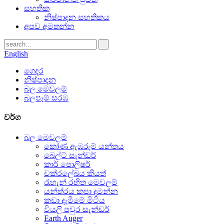
සහතික
නිෂ්පාදන සහතිකය
අපව අමතන්න
English
ගෙදර
නිෂ්පාදන
බල මෙවලම්
බලපෑම් සරඹ
වර්ග
බල මෙවලම්
කෝණ ඇඹරුම් යන්තය
බෙල්ට් සැන්ඩර්
කාර් පොලිෂර්
චක්රලේඛය කියත්
රැහැන් රහිත මෙවලම්
යන්ත්රය කපා දමන්න
කඩා දැමීමේ මිටිය
වියලි පවුර සැන්ඩර්
Earth Auger