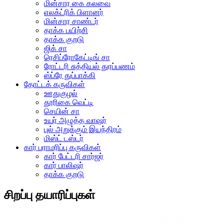
மின்சார கை கலவை
எலக்ட்ரிக் பிளானர்
மின்சார சாண்டர்
தாக்க பயிற்சி
தாக்க குறடு
ஜிக் சா
ரெசிப்ரோகேட்டிங் சா
ரோட்டரி சுத்தியல் துரப்பணம்
ஸ்ப்ரே துப்பாக்கி
தோட்டக் கருவிகள்
ஊதுகுழல்
தூரிகை வெட்டி
செயின் சா
உயர் அழுத்த வாஷர்
புல் அறுக்கும் இயந்திரம்
மிஸ்ட் டஸ்டர்
கார் பராமரிப்பு கருவிகள்
கார் பேட்டரி சார்ஜர்
கார் பாலிஷர்
தாக்க குறடு
சிறப்பு தயாரிப்புகள்