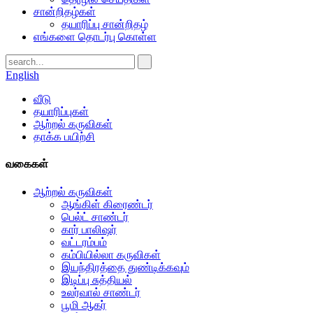
சான்றிதழ்கள்
தயாரிப்பு சான்றிதழ்
எங்களை தொடர்பு கொள்ள
English
வீடு
தயாரிப்புகள்
ஆற்றல் கருவிகள்
தாக்க பயிற்சி
வகைகள்
ஆற்றல் கருவிகள்
ஆங்கிள் கிரைண்டர்
பெல்ட் சாண்டர்
கார் பாலிஷர்
வட்டரம்பம்
கம்பியில்லா கருவிகள்
இயந்திரத்தை துண்டிக்கவும்
இடிப்பு சுத்தியல்
உலர்வால் சாண்டர்
பூமி ஆகர்