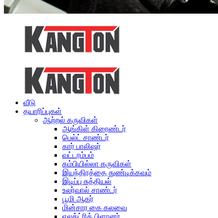
வீடு
தயாரிப்புகள்
ஆற்றல் கருவிகள்
ஆங்கிள் கிரைண்டர்
பெல்ட் சாண்டர்
கார் பாலிஷர்
வட்டரம்பம்
கம்பியில்லா கருவிகள்
இயந்திரத்தை துண்டிக்கவும்
இடிப்பு சுத்தியல்
உலர்வால் சாண்டர்
பூமி ஆகர்
மின்சார கை கலவை
எலக்ட்ரிக் பிளானர்