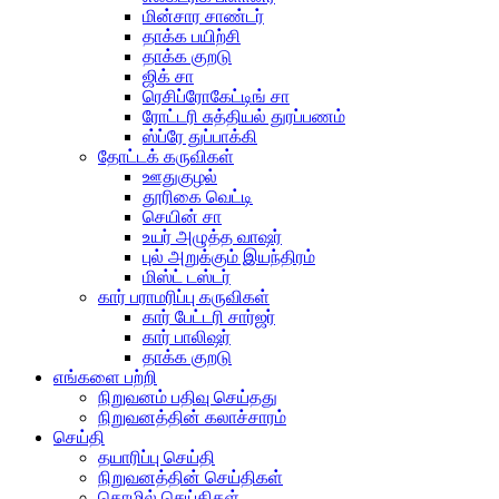
மின்சார சாண்டர்
தாக்க பயிற்சி
தாக்க குறடு
ஜிக் சா
ரெசிப்ரோகேட்டிங் சா
ரோட்டரி சுத்தியல் துரப்பணம்
ஸ்ப்ரே துப்பாக்கி
தோட்டக் கருவிகள்
ஊதுகுழல்
தூரிகை வெட்டி
செயின் சா
உயர் அழுத்த வாஷர்
புல் அறுக்கும் இயந்திரம்
மிஸ்ட் டஸ்டர்
கார் பராமரிப்பு கருவிகள்
கார் பேட்டரி சார்ஜர்
கார் பாலிஷர்
தாக்க குறடு
எங்களை பற்றி
நிறுவனம் பதிவு செய்தது
நிறுவனத்தின் கலாச்சாரம்
செய்தி
தயாரிப்பு செய்தி
நிறுவனத்தின் செய்திகள்
தொழில் செய்திகள்