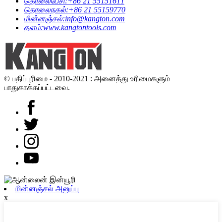
தொலைபேசி:
+86 21 55151611
தொலைநகல்:
+86 21 55159770
மின்னஞ்சல்:
info@kangton.com
தளம்:
www.kangtontools.com
© பதிப்புரிமை - 2010-2021 : அனைத்து உரிமைகளும்
பாதுகாக்கப்பட்டவை.
மின்னஞ்சல் அனுப்பு
x