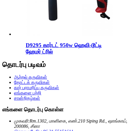
D9295 கார்டட் 950w ஹெவி-டூட்டி
ஹேமர் ட்ரில்
தொடர்பு படிவம்
ஆற்றல் கருவிகள்
தோட்டக் கருவிகள்
கார் பராமரிப்பு கருவிகள்
எங்களை பற்றி
சான்றிதழ்கள்
எங்களை தொடர்பு கொள்ள
முகவரி:
Rm.1302, மாளிகை, எண்.210 Siping Rd., ஷாங்காய்,
200086, சீனா