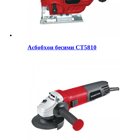
Асбобҳои бесими CT5810