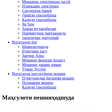
Микшери электрикии дастӣ
Планкаши электрики
Сандерҳои барқӣ
Драйли таъсирбахш
Калиди таъсирбахш
Jig Saw
Арраи мутақобилан
Пармакунии чархзананда
таппончаи дорупошӣ
Воситаҳои боғ
Шамолкунанда
Буридани хасу
Занҷир Арра
Мошини фишори баланд
Мошини дарави чаман
Туман Дустер
Воситаҳои нигоҳубини мошин
Пуркунандаи батареяи мошин
Полишери мошин
Калиди таъсирбахш
Маҳсулоти пешниҳодшуда