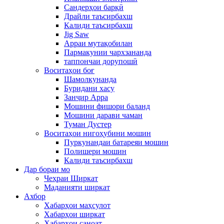
Сандерҳои барқӣ
Драйли таъсирбахш
Калиди таъсирбахш
Jig Saw
Арраи мутақобилан
Пармакунии чархзананда
таппончаи дорупошӣ
Воситаҳои боғ
Шамолкунанда
Буридани хасу
Занҷир Арра
Мошини фишори баланд
Мошини дарави чаман
Туман Дустер
Воситаҳои нигоҳубини мошин
Пуркунандаи батареяи мошин
Полишери мошин
Калиди таъсирбахш
Дар бораи мо
Чеҳраи Ширкат
Маданияти ширкат
Ахбор
Хабарҳои маҳсулот
Хабарҳои ширкат
Хабарҳои саноат