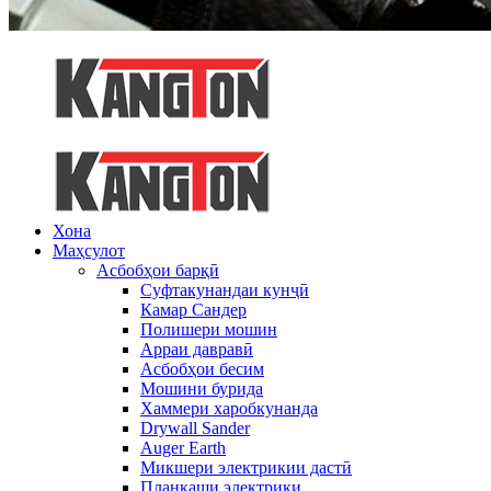
Хона
Маҳсулот
Асбобҳои барқӣ
Суфтакунандаи кунҷӣ
Камар Сандер
Полишери мошин
Арраи давравӣ
Асбобҳои бесим
Мошини бурида
Хаммери харобкунанда
Drywall Sander
Auger Earth
Микшери электрикии дастӣ
Планкаши электрики