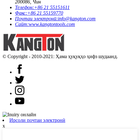
200086, Чин
Телефон:
+86 21 55151611
Факс:
+86 21 55159770
Почтаи электронӣ:
info@kangton.com
Сайт:
www.kangtontools.com
© Copyright - 2010-2021: Ҳама ҳуқуқҳо ҳифз шудаанд.
Ирсоли почтаи электронӣ
x