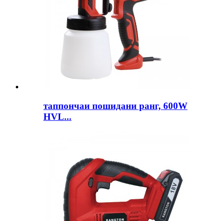
таппончаи пошидани ранг, 600W
HVL...