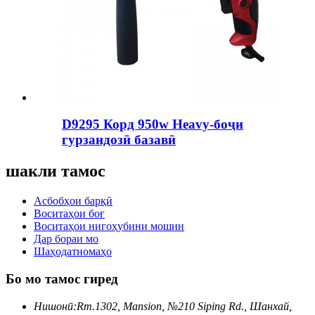
D9295 Корд 950w Heavy-боҷи
гурзандозӣ базавӣ
шакли тамос
Асбобҳои барқӣ
Воситаҳои боғ
Воситаҳои нигоҳубини мошин
Дар бораи мо
Шаҳодатномаҳо
Бо мо тамос гиред
Нишонӣ:
Rm.1302, Mansion, №210 Siping Rd., Шанхай,