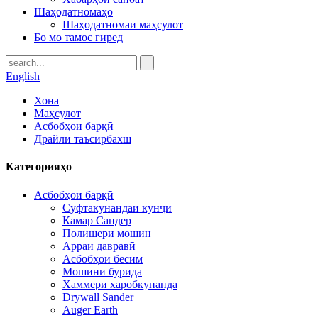
Шаҳодатномаҳо
Шаҳодатномаи маҳсулот
Бо мо тамос гиред
English
Хона
Маҳсулот
Асбобҳои барқӣ
Драйли таъсирбахш
Категорияҳо
Асбобҳои барқӣ
Суфтакунандаи кунҷӣ
Камар Сандер
Полишери мошин
Арраи давравӣ
Асбобҳои бесим
Мошини бурида
Хаммери харобкунанда
Drywall Sander
Auger Earth