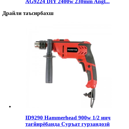
AG9224 DIY 2400w 230mm Angl...
Драйли таъсирбахш
ID9290 Hammerhead 900w 1/2 инч
тағйирёбанда Суръат гурзандозӣ