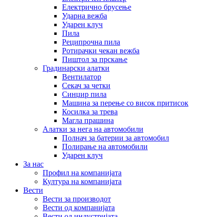
Електрично брусење
Ударна вежба
Ударен клуч
Пила
Реципрочна пила
Ротирачки чекан вежба
Пиштол за прскање
Градинарски алатки
Вентилатор
Секач за четки
Синџир пила
Машина за перење со висок притисок
Косилка за трева
Магла прашина
Алатки за нега на автомобили
Полнач за батерии за автомобил
Полирање на автомобили
Ударен клуч
За нас
Профил на компанијата
Култура на компанијата
Вести
Вести за производот
Вести од компанијата
Вести од индустријата