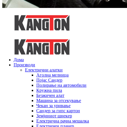
Дома
Производи
Електрични алатки
Аголна мелница
Појас Сандер
Полирање на автомобили
Кружна пила
Безжичен алат
Машина за отсекување
Чекан за уривање
Сандер за гипс картон
Земјиниот шнекер
Електрична рачна мешалка
Електричен планер