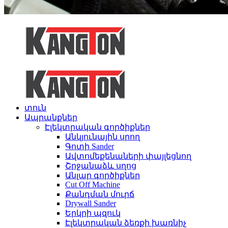
տուն
Ապրանքներ
Էլեկտրական գործիքներ
Անկյունային սրող
Գոտի Sander
Ավտոմեքենաների փայլեցնող
Շրջանաձև սղոց
Անլար գործիքներ
Cut Off Machine
Քանդման մուրճ
Drywall Sander
Երկրի պզուկ
Էլեկտրական ձեռքի խառնիչ