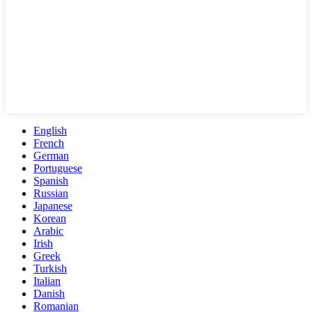
English
French
German
Portuguese
Spanish
Russian
Japanese
Korean
Arabic
Irish
Greek
Turkish
Italian
Danish
Romanian