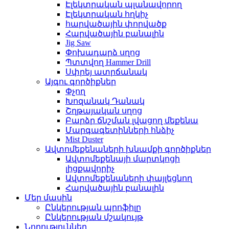
Էլեկտրական պլանավորող
Էլեկտրական հղկիչ
հարվածային փորվածք
Հարվածային բանալին
Jig Saw
Փոխադարձ սղոց
Պտտվող Hammer Drill
Սփրեյ ատրճանակ
Այգու գործիքներ
Փչող
Խոզանակ Դանակ
Շղթայական սղոց
Բարձր ճնշման լվացող մեքենա
Մարգագետինների հնձիչ
Mist Duster
Ավտոմեքենաների խնամքի գործիքներ
Ավտոմեքենայի մարտկոցի
լիցքավորիչ
Ավտոմեքենաների փայլեցնող
Հարվածային բանալին
Մեր մասին
Ընկերության պրոֆիլը
Ընկերության մշակույթ
Նորություններ