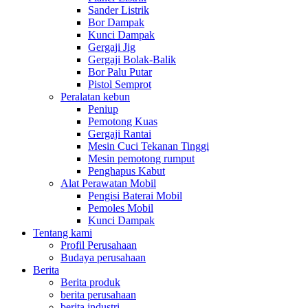
Sander Listrik
Bor Dampak
Kunci Dampak
Gergaji Jig
Gergaji Bolak-Balik
Bor Palu Putar
Pistol Semprot
Peralatan kebun
Peniup
Pemotong Kuas
Gergaji Rantai
Mesin Cuci Tekanan Tinggi
Mesin pemotong rumput
Penghapus Kabut
Alat Perawatan Mobil
Pengisi Baterai Mobil
Pemoles Mobil
Kunci Dampak
Tentang kami
Profil Perusahaan
Budaya perusahaan
Berita
Berita produk
berita perusahaan
berita industri