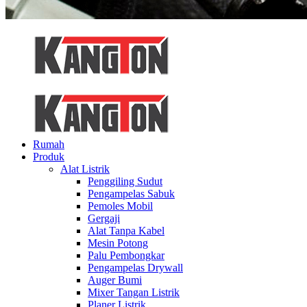
Rumah
Produk
Alat Listrik
Penggiling Sudut
Pengampelas Sabuk
Pemoles Mobil
Gergaji
Alat Tanpa Kabel
Mesin Potong
Palu Pembongkar
Pengampelas Drywall
Auger Bumi
Mixer Tangan Listrik
Planer Listrik