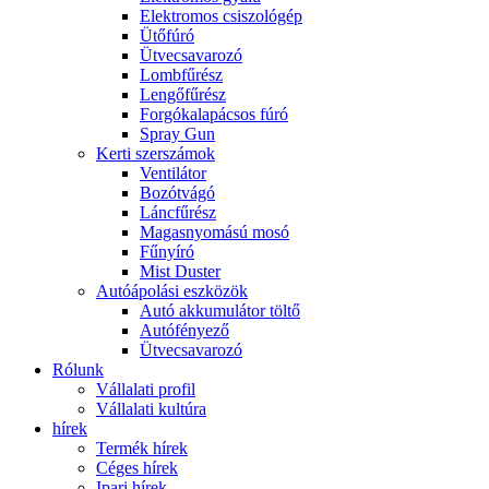
Elektromos csiszológép
Ütőfúró
Ütvecsavarozó
Lombfűrész
Lengőfűrész
Forgókalapácsos fúró
Spray Gun
Kerti szerszámok
Ventilátor
Bozótvágó
Láncfűrész
Magasnyomású mosó
Fűnyíró
Mist Duster
Autóápolási eszközök
Autó akkumulátor töltő
Autófényező
Ütvecsavarozó
Rólunk
Vállalati profil
Vállalati kultúra
hírek
Termék hírek
Céges hírek
Ipari hírek