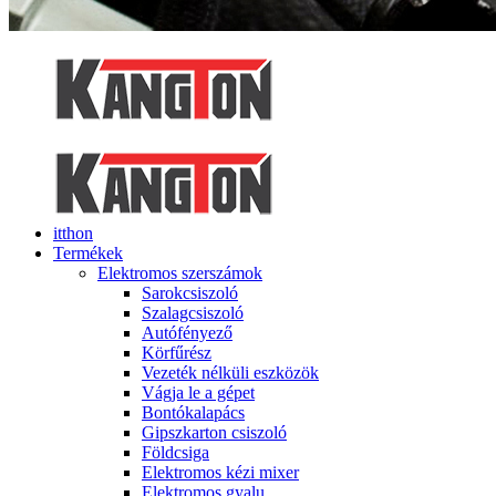
itthon
Termékek
Elektromos szerszámok
Sarokcsiszoló
Szalagcsiszoló
Autófényező
Körfűrész
Vezeték nélküli eszközök
Vágja le a gépet
Bontókalapács
Gipszkarton csiszoló
Földcsiga
Elektromos kézi mixer
Elektromos gyalu