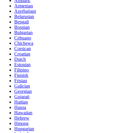
Amharic
Armenian
Azerbaijani
Belarusian
Bengali
Bosnian
Bulgarian
Cebuano
Chichewa
Corsican
Croatian
Dutch
Estonian
Filipino
Finnish
Frisian
Galician
Georgian
Gujarati
Haitian
Hausa
Hawaiian
Hebrew
Hmong
Hungarian