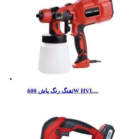
تفنگ رنگ پاش 600W HVL...