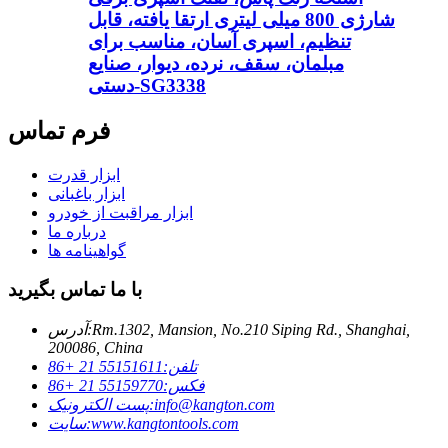
شارژی 800 میلی لیتری ارتقا یافته، قابل
تنظیم، اسپری آسان، مناسب برای
مبلمان، سقف، نرده، دیوار، صنایع
دستی-SG3338
فرم تماس
ابزار قدرت
ابزار باغبانی
ابزار مراقبت از خودرو
درباره ما
گواهینامه ها
با ما تماس بگیرید
Rm.1302, Mansion, No.210 Siping Rd., Shanghai,
آدرس:
200086, China
تلفن:
55151611 21 +86
فکس:
55159770 21 +86
info@kangton.com
پست الکترونیک:
www.kangtontools.com
سایت: