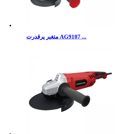
متغیر پرقدرت AG9107 ...