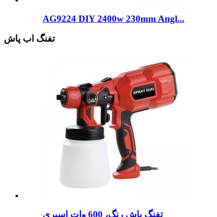
AG9224 DIY 2400w 230mm Angl...
تفنگ اب پاش
تفنگ پاش رنگ، 600 وات اسپری