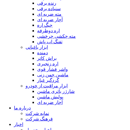
رنده برقی
سنباده برقی
مته ضربه ای
آچار ضربه ای
جیگ اره
اره دوطرفه
مته چکشی چرخشی
تفنگ اب پاش
ابزار باغبانی
دمنده
براش کاتر
اره زنجیری
واشر فشار قوی
ماشین چمن زنی
گردگیر غبار
ابزار مراقبت از خودرو
شارژر باتری ماشین
پولیش ماشین
آچار ضربه ای
درباره ما
نمایه شرکت
فرهنگ شرکت
اخبار
اخبار محصول