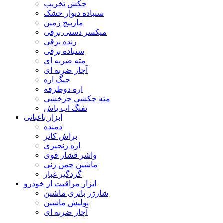
چکش تخریب
سنباده دیوار خشک
مارپیچ زمین
میکسر دستی برقی
رنده برقی
سنباده برقی
مته ضربه ای
آچار ضربه ای
جیگ اره
اره دوطرفه
مته چکشی چرخشی
تفنگ اب پاش
ابزار باغبانی
دمنده
براش کاتر
اره زنجیری
واشر فشار قوی
ماشین چمن زنی
گردگیر غبار
ابزار مراقبت از خودرو
شارژر باتری ماشین
پولیش ماشین
آچار ضربه ای