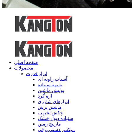
صفحه اصلی
محصولات
ابزار قدرت
آسیاب زاویه ای
تسمه سنباده
پولیش ماشین
اره گرد
ابزارهای شارژی
ماشین برش
چکش تخریب
سنباده دیوار خشک
مارپیچ زمین
میکسر دستی برقی