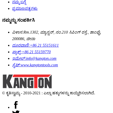
ನಮ್ಮ ಬಗ್ಗೆ
ಪ್ರಮಾಣಪತ್ರಗಳು
ನಮ್ಮನ್ನು ಸಂಪರ್ಕಿಸಿ
ವಿಳಾಸ:
Rm.1302, ಮ್ಯಾನ್ಷನ್, ನಂ.210 ಸಿಪಿಂಗ್ ರಸ್ತೆ., ಶಾಂಘೈ,
200086, ಚೀನಾ
ದೂರವಾಣಿ:
+86 21 55151611
ಫ್ಯಾಕ್ಸ್:
+86 21 55159770
ಇಮೇಲ್:
info@kangton.com
ಸೈಟ್:
www.kangtontools.com
© ಕೃತಿಸ್ವಾಮ್ಯ - 2010-2021 : ಎಲ್ಲಾ ಹಕ್ಕುಗಳನ್ನು ಕಾಯ್ದಿರಿಸಲಾಗಿದೆ.