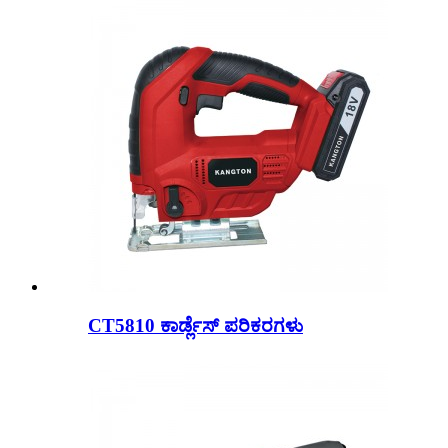
CT5810 ಕಾರ್ಡ್ಲೆಸ್ ಪರಿಕರಗಳು