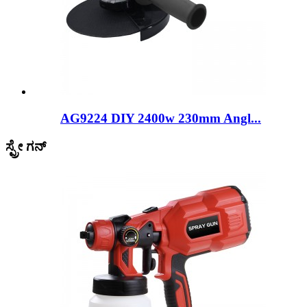
AG9224 DIY 2400w 230mm Angl...
ಸ್ಪ್ರೇ ಗನ್