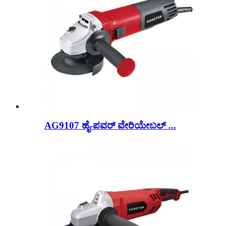
AG9107 ಹೈ-ಪವರ್ ವೇರಿಯೇಬಲ್ ...