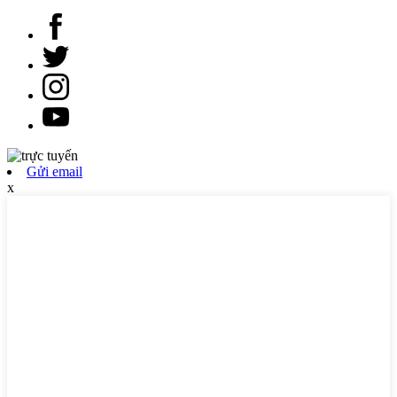
Gửi email
x