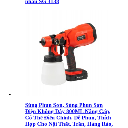
nhau SG 3138
Súng Phun Sơn, Súng Phun Sơn
Điện Không Dây 800ML Nâng Cấp,
Có Thể Điều Chỉnh, Dễ Phun, Thích
Hợp Cho Nội Thất, Trần, Hàng Rào,