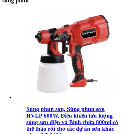
súng phun
Súng phun sơn, Súng phun sơn
HVLP 600W, Điều khiển lưu lượng
súng sơn điện và Bình chứa 800ml có
thể tháo rời cho các dự án sơn khác