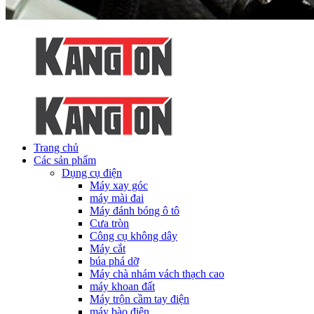
Trang chủ
Các sản phẩm
Dụng cụ điện
Máy xay góc
máy mài đai
Máy đánh bóng ô tô
Cưa tròn
Công cụ không dây
Máy cắt
búa phá dỡ
Máy chà nhám vách thạch cao
máy khoan đất
Máy trộn cầm tay điện
máy bào điện