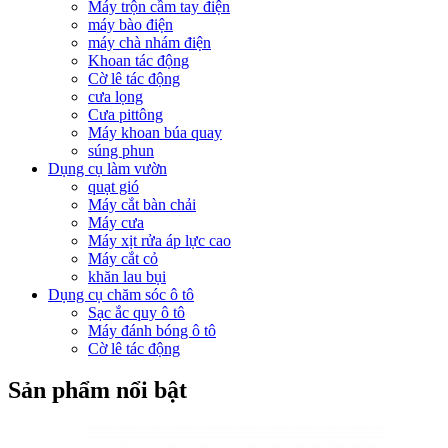
Máy trộn cầm tay điện
máy bào điện
máy chà nhám điện
Khoan tác động
Cờ lê tác động
cưa lọng
Cưa pittông
Máy khoan búa quay
súng phun
Dụng cụ làm vườn
quạt gió
Máy cắt bàn chải
Máy cưa
Máy xịt rửa áp lực cao
Máy cắt cỏ
khăn lau bụi
Dụng cụ chăm sóc ô tô
Sạc ắc quy ô tô
Máy đánh bóng ô tô
Cờ lê tác động
Sản phẩm nổi bật