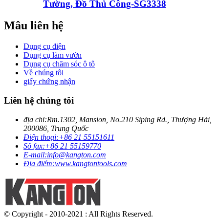
Tường, Đồ Thủ Công-SG3338
Mâu liên hệ
Dụng cụ điện
Dụng cụ làm vườn
Dụng cụ chăm sóc ô tô
Về chúng tôi
giấy chứng nhận
Liên hệ chúng tôi
địa chỉ:
Rm.1302, Mansion, No.210 Siping Rd., Thượng Hải,
200086, Trung Quốc
Điện thoại:
+86 21 55151611
Số fax:
+86 21 55159770
E-mail:
info@kangton.com
Địa điểm:
www.kangtontools.com
© Copyright - 2010-2021 : All Rights Reserved.