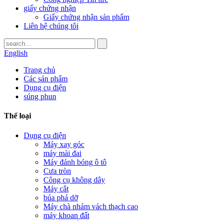
giấy chứng nhận
Giấy chứng nhận sản phẩm
Liên hệ chúng tôi
English
Trang chủ
Các sản phẩm
Dụng cụ điện
súng phun
Thể loại
Dụng cụ điện
Máy xay góc
máy mài đai
Máy đánh bóng ô tô
Cưa tròn
Công cụ không dây
Máy cắt
búa phá dỡ
Máy chà nhám vách thạch cao
máy khoan đất