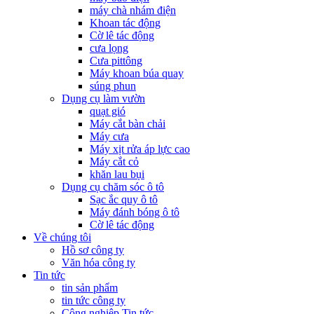
máy chà nhám điện
Khoan tác động
Cờ lê tác động
cưa lọng
Cưa pittông
Máy khoan búa quay
súng phun
Dụng cụ làm vườn
quạt gió
Máy cắt bàn chải
Máy cưa
Máy xịt rửa áp lực cao
Máy cắt cỏ
khăn lau bụi
Dụng cụ chăm sóc ô tô
Sạc ắc quy ô tô
Máy đánh bóng ô tô
Cờ lê tác động
Về chúng tôi
Hồ sơ công ty
Văn hóa công ty
Tin tức
tin sản phẩm
tin tức công ty
Công nghiệp Tin tức