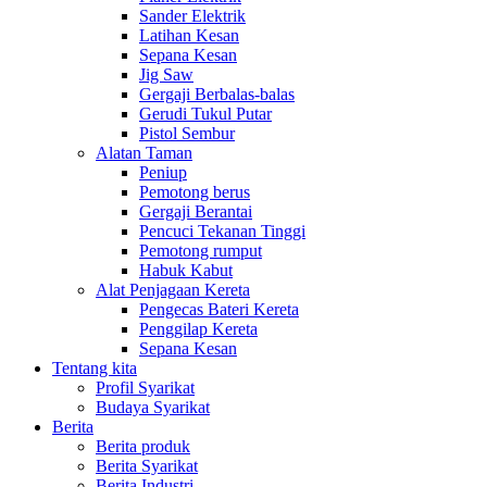
Sander Elektrik
Latihan Kesan
Sepana Kesan
Jig Saw
Gergaji Berbalas-balas
Gerudi Tukul Putar
Pistol Sembur
Alatan Taman
Peniup
Pemotong berus
Gergaji Berantai
Pencuci Tekanan Tinggi
Pemotong rumput
Habuk Kabut
Alat Penjagaan Kereta
Pengecas Bateri Kereta
Penggilap Kereta
Sepana Kesan
Tentang kita
Profil Syarikat
Budaya Syarikat
Berita
Berita produk
Berita Syarikat
Berita Industri