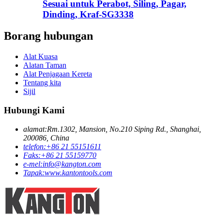
Sesuai untuk Perabot, Siling, Pagar,
Dinding, Kraf-SG3338
Borang hubungan
Alat Kuasa
Alatan Taman
Alat Penjagaan Kereta
Tentang kita
Sijil
Hubungi Kami
alamat:
Rm.1302, Mansion, No.210 Siping Rd., Shanghai,
200086, China
telefon:
+86 21 55151611
Faks:
+86 21 55159770
e-mel:
info@kangton.com
Tapak:
www.kantontools.com