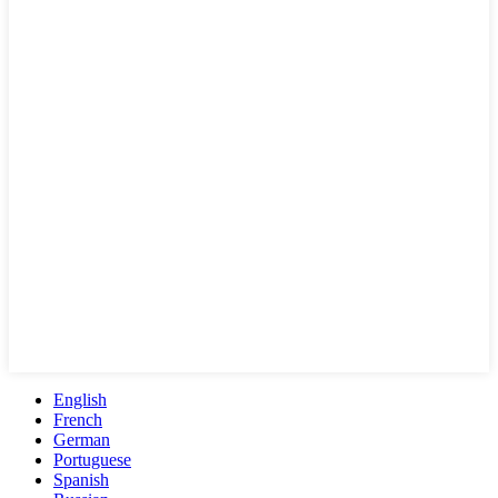
English
French
German
Portuguese
Spanish