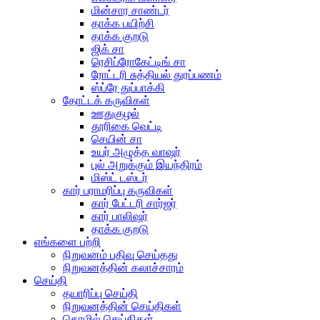
மின்சார சாண்டர்
தாக்க பயிற்சி
தாக்க குறடு
ஜிக் சா
ரெசிப்ரோகேட்டிங் சா
ரோட்டரி சுத்தியல் துரப்பணம்
ஸ்ப்ரே துப்பாக்கி
தோட்டக் கருவிகள்
ஊதுகுழல்
தூரிகை வெட்டி
செயின் சா
உயர் அழுத்த வாஷர்
புல் அறுக்கும் இயந்திரம்
மிஸ்ட் டஸ்டர்
கார் பராமரிப்பு கருவிகள்
கார் பேட்டரி சார்ஜர்
கார் பாலிஷர்
தாக்க குறடு
எங்களை பற்றி
நிறுவனம் பதிவு செய்தது
நிறுவனத்தின் கலாச்சாரம்
செய்தி
தயாரிப்பு செய்தி
நிறுவனத்தின் செய்திகள்
தொழில் செய்திகள்