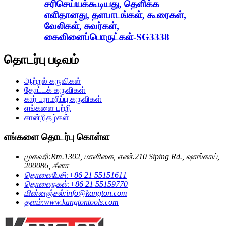
சரிசெய்யக்கூடியது, தெளிக்க
எளிதானது, தளபாடங்கள், கூரைகள்,
வேலிகள், சுவர்கள்,
கைவினைப்பொருட்கள்-SG3338
தொடர்பு படிவம்
ஆற்றல் கருவிகள்
தோட்டக் கருவிகள்
கார் பராமரிப்பு கருவிகள்
எங்களை பற்றி
சான்றிதழ்கள்
எங்களை தொடர்பு கொள்ள
முகவரி:
Rm.1302, மாளிகை, எண்.210 Siping Rd., ஷாங்காய்,
200086, சீனா
தொலைபேசி:
+86 21 55151611
தொலைநகல்:
+86 21 55159770
மின்னஞ்சல்:
info@kangton.com
தளம்:
www.kangtontools.com