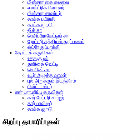
மின்சார கை கலவை
எலக்ட்ரிக் பிளானர்
மின்சார சாண்டர்
தாக்க பயிற்சி
தாக்க குறடு
ஜிக் சா
ரெசிப்ரோகேட்டிங் சா
ரோட்டரி சுத்தியல் துரப்பணம்
ஸ்ப்ரே துப்பாக்கி
தோட்டக் கருவிகள்
ஊதுகுழல்
தூரிகை வெட்டி
செயின் சா
உயர் அழுத்த வாஷர்
புல் அறுக்கும் இயந்திரம்
மிஸ்ட் டஸ்டர்
கார் பராமரிப்பு கருவிகள்
கார் பேட்டரி சார்ஜர்
கார் பாலிஷர்
தாக்க குறடு
சிறப்பு தயாரிப்புகள்