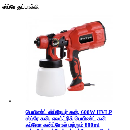
ஸ்ப்ரே துப்பாக்கி
பெயிண்ட் ஸ்ப்ரேயர் கன், 600W HVLP
ஸ்ப்ரே கன், எலக்ட்ரிக் பெயிண்ட் கன்
ஃப்ளோ கன்ட்ரோல் மற்றும் 800ml