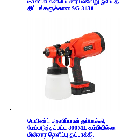
டீச்சபிள் கன்டெய்னர் பல்வேறு ஓவியத்
திட்டங்களுக்கான SG 3138
பெயிண்ட் தெளிப்பான் துப்பாக்கி,
மேம்படுத்தப்பட்ட 800ML கம்பியில்லா
மின்சார தெளிப்பு துப்பாக்கி,