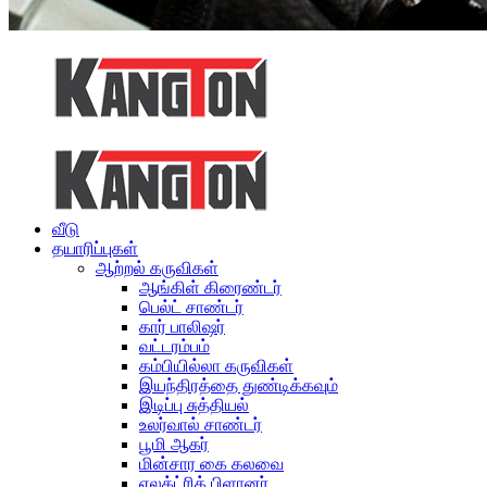
வீடு
தயாரிப்புகள்
ஆற்றல் கருவிகள்
ஆங்கிள் கிரைண்டர்
பெல்ட் சாண்டர்
கார் பாலிஷர்
வட்டரம்பம்
கம்பியில்லா கருவிகள்
இயந்திரத்தை துண்டிக்கவும்
இடிப்பு சுத்தியல்
உலர்வால் சாண்டர்
பூமி ஆகர்
மின்சார கை கலவை
எலக்ட்ரிக் பிளானர்