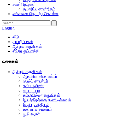
சான்றிதழ்கள்
தயாரிப்பு சான்றிதழ்
எங்களை தொடர்பு கொள்ள
English
வீடு
தயாரிப்புகள்
ஆற்றல் கருவிகள்
ஸ்ப்ரே துப்பாக்கி
வகைகள்
ஆற்றல் கருவிகள்
ஆங்கிள் கிரைண்டர்
பெல்ட் சாண்டர்
கார் பாலிஷர்
வட்டரம்பம்
கம்பியில்லா கருவிகள்
இயந்திரத்தை துண்டிக்கவும்
இடிப்பு சுத்தியல்
உலர்வால் சாண்டர்
பூமி ஆகர்