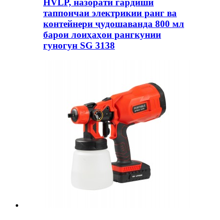
HVLP, назорати гардиши
таппончаи электрикии ранг ва
контейнери ҷудошаванда 800 мл
барои лоиҳаҳои рангкунии
гуногун SG 3138