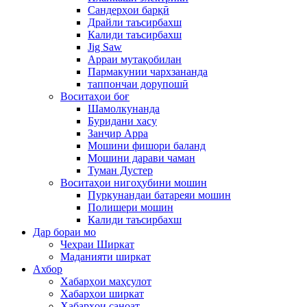
Сандерҳои барқӣ
Драйли таъсирбахш
Калиди таъсирбахш
Jig Saw
Арраи мутақобилан
Пармакунии чархзананда
таппончаи дорупошӣ
Воситаҳои боғ
Шамолкунанда
Буридани хасу
Занҷир Арра
Мошини фишори баланд
Мошини дарави чаман
Туман Дустер
Воситаҳои нигоҳубини мошин
Пуркунандаи батареяи мошин
Полишери мошин
Калиди таъсирбахш
Дар бораи мо
Чеҳраи Ширкат
Маданияти ширкат
Ахбор
Хабарҳои маҳсулот
Хабарҳои ширкат
Хабарҳои саноат