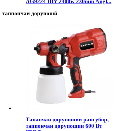
AG9224 DIY 2400w 230mm Angl...
таппончаи дорупошӣ
Тапанчаи дорупошии рангубор,
таппончаи дорупошии 600 Вт