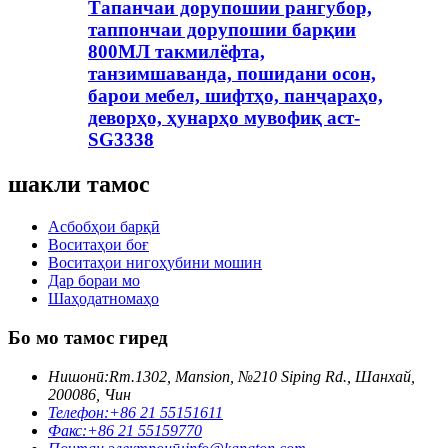
Тапанчаи дорупошии рангубор,
таппончаи дорупошии барқии
800МЛ такмилёфта,
танзимшаванда, пошидани осон,
барои мебел, шифтҳо, панҷараҳо,
деворҳо, ҳунарҳо мувофиқ аст-
SG3338
шакли тамос
Асбобҳои барқӣ
Воситаҳои боғ
Воситаҳои нигоҳубини мошин
Дар бораи мо
Шаҳодатномаҳо
Бо мо тамос гиред
Нишонӣ:
Rm.1302, Mansion, №210 Siping Rd., Шанхай,
200086, Чин
Телефон:
+86 21 55151611
Факс:
+86 21 55159770