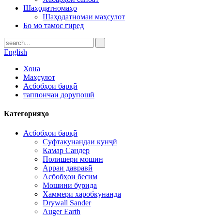
Шаҳодатномаҳо
Шаҳодатномаи маҳсулот
Бо мо тамос гиред
English
Хона
Маҳсулот
Асбобҳои барқӣ
таппончаи дорупошӣ
Категорияҳо
Асбобҳои барқӣ
Суфтакунандаи кунҷӣ
Камар Сандер
Полишери мошин
Арраи давравӣ
Асбобҳои бесим
Мошини бурида
Хаммери харобкунанда
Drywall Sander
Auger Earth