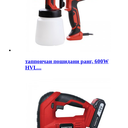
таппончаи пошидани ранг, 600W
HVL...