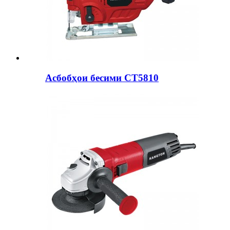
Асбобҳои бесими CT5810