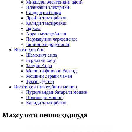
Микшери электрикии дастӣ
Планкаши электрики
Сандерҳои барқӣ
Драйли таъсирбахш
Калиди таъсирбахш
Jig Saw
Арраи мутақобилан
Пармакунии чархзананда
таппончаи дорупошӣ
Воситаҳои боғ
Шамолкунанда
Буридани хасу
Занҷир Арра
Мошини фишори баланд
Мошини дарави чаман
Туман Дустер
Воситаҳои нигоҳубини мошин
Пуркунандаи батареяи мошин
Полишери мошин
Калиди таъсирбахш
Маҳсулоти пешниҳодшуда