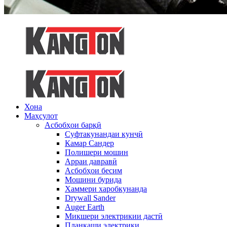
Хона
Маҳсулот
Асбобҳои барқӣ
Суфтакунандаи кунҷӣ
Камар Сандер
Полишери мошин
Арраи давравӣ
Асбобҳои бесим
Мошини бурида
Хаммери харобкунанда
Drywall Sander
Auger Earth
Микшери электрикии дастӣ
Планкаши электрики