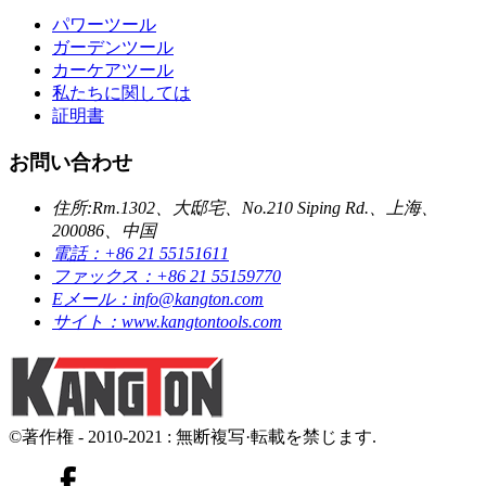
パワーツール
ガーデンツール
カーケアツール
私たちに関しては
証明書
お問い合わせ
住所:
Rm.1302、大邸宅、No.210 Siping Rd.、上海、
200086、中国
電話：
+86 21 55151611
ファックス：
+86 21 55159770
Eメール：
info@kangton.com
サイト：
www.kangtontools.com
©著作権 - 2010-2021 : 無断複写·転載を禁じます.