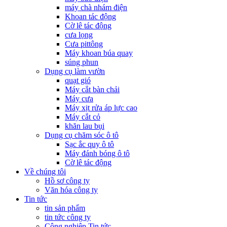
máy chà nhám điện
Khoan tác động
Cờ lê tác động
cưa lọng
Cưa pittông
Máy khoan búa quay
súng phun
Dụng cụ làm vườn
quạt gió
Máy cắt bàn chải
Máy cưa
Máy xịt rửa áp lực cao
Máy cắt cỏ
khăn lau bụi
Dụng cụ chăm sóc ô tô
Sạc ắc quy ô tô
Máy đánh bóng ô tô
Cờ lê tác động
Về chúng tôi
Hồ sơ công ty
Văn hóa công ty
Tin tức
tin sản phẩm
tin tức công ty
Công nghiệp Tin tức