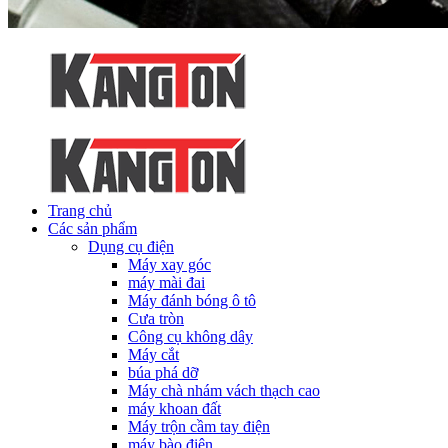
Trang chủ
Các sản phẩm
Dụng cụ điện
Máy xay góc
máy mài đai
Máy đánh bóng ô tô
Cưa tròn
Công cụ không dây
Máy cắt
búa phá dỡ
Máy chà nhám vách thạch cao
máy khoan đất
Máy trộn cầm tay điện
máy bào điện