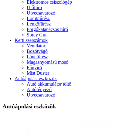
Elektromos csiszológép
Ütőfúró
Ütvecsavarozó
Lombfűrész
Lengőfűrész
Forgókalapácsos fúró
Spray Gun
Kerti szerszámok
Ventilátor
Bozótvágó
Láncfűrész
Magasnyomású mosó
Fűnyíró
Mist Duster
Autóápolási eszközök
Autó akkumulátor töltő
Autófényező
Ütvecsavarozó
Autóápolási eszközök