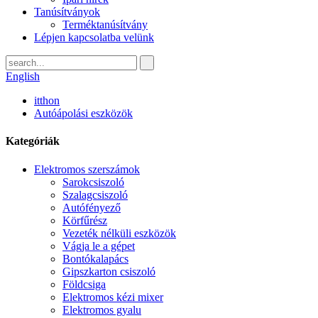
Tanúsítványok
Terméktanúsítvány
Lépjen kapcsolatba velünk
English
itthon
Autóápolási eszközök
Kategóriák
Elektromos szerszámok
Sarokcsiszoló
Szalagcsiszoló
Autófényező
Körfűrész
Vezeték nélküli eszközök
Vágja le a gépet
Bontókalapács
Gipszkarton csiszoló
Földcsiga
Elektromos kézi mixer
Elektromos gyalu