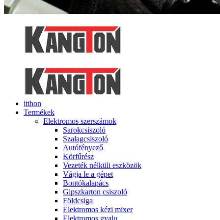
itthon
Termékek
Elektromos szerszámok
Sarokcsiszoló
Szalagcsiszoló
Autófényező
Körfűrész
Vezeték nélküli eszközök
Vágja le a gépet
Bontókalapács
Gipszkarton csiszoló
Földcsiga
Elektromos kézi mixer
Elektromos gyalu