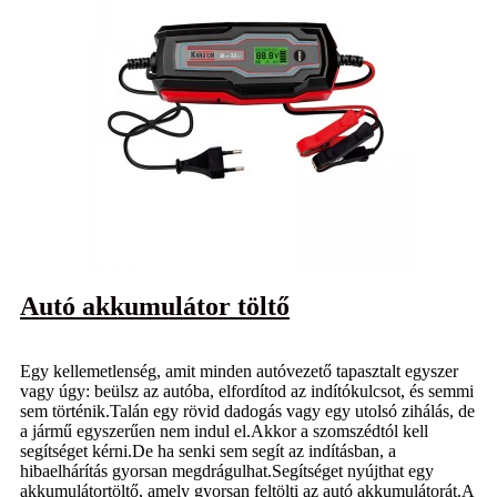
Autó akkumulátor töltő
Egy kellemetlenség, amit minden autóvezető tapasztalt egyszer
vagy úgy: beülsz az autóba, elfordítod az indítókulcsot, és semmi
sem történik.Talán egy rövid dadogás vagy egy utolsó zihálás, de
a jármű egyszerűen nem indul el.Akkor a szomszédtól kell
segítséget kérni.De ha senki sem segít az indításban, a
hibaelhárítás gyorsan megdrágulhat.Segítséget nyújthat egy
akkumulátortöltő, amely gyorsan feltölti az autó akkumulátorát.A