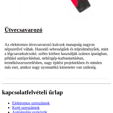
Ütvecsavarozó
Az elektromos ütvecsavarozó kulcsok manapság nagyon
népszerűvé váltak. Hasonló sebességűek és teljesítményűek, mint
a légcsavarkulcsoké, széles körben használják számos iparágban,
például autójavításban, nehézgép-karbantartásban,
termékösszeszerelésben, nagy építési projektekben és minden
más eset, amikor nagy nyomatékú kimenetre van szükség.
kapcsolatfelvételi űrlap
Elektromos szerszámok
Kerti szerszámok
Autóápolási eszközök