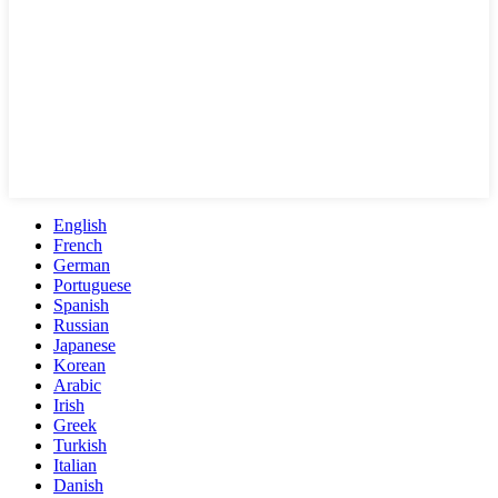
English
French
German
Portuguese
Spanish
Russian
Japanese
Korean
Arabic
Irish
Greek
Turkish
Italian
Danish