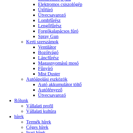
Elektromos csiszológép
Ütőfúró
Ütvecsavarozó
Lombfűrész
Lengőfűrész
Forgókalapácsos fúró
Spray Gun
Kerti szerszámok
Ventilátor
Bozótvágó
Láncfűrész
Magasnyomású mosó
Fűnyíró
Mist Duster
Autóápolási eszközök
Autó akkumulátor töltő
Autófényező
Ütvecsavarozó
Rólunk
Vállalati profil
Vállalati kultúra
hírek
Termék hírek
Céges hírek
Ipari hírek