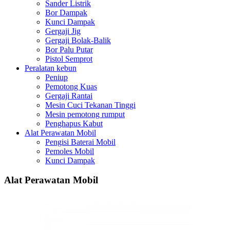
Sander Listrik
Bor Dampak
Kunci Dampak
Gergaji Jig
Gergaji Bolak-Balik
Bor Palu Putar
Pistol Semprot
Peralatan kebun
Peniup
Pemotong Kuas
Gergaji Rantai
Mesin Cuci Tekanan Tinggi
Mesin pemotong rumput
Penghapus Kabut
Alat Perawatan Mobil
Pengisi Baterai Mobil
Pemoles Mobil
Kunci Dampak
Alat Perawatan Mobil