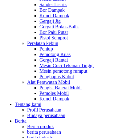
Sander Listrik
Bor Dampak
Kunci Dampak
Gergaji Jig
Gergaji Bolak-Balik
Bor Palu Putar
Pistol Semprot
Peralatan kebun
Peniup
Pemotong Kuas
Gergaji Rantai
Mesin Cuci Tekanan Tinggi
Mesin pemotong rumput
Penghapus Kabut
Alat Perawatan Mobil
Pengisi Baterai Mobil
Pemoles Mobil
Kunci Dampak
Tentang kami
Profil Perusahaan
Budaya perusahaan
Berita
Berita produk
berita perusahaan
berita industri