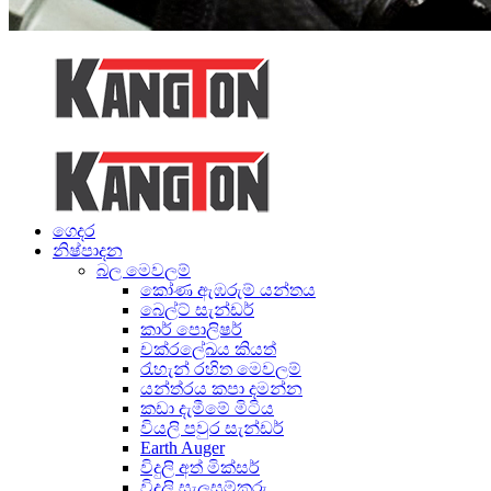
ගෙදර
නිෂ්පාදන
බල මෙවලම්
කෝණ ඇඹරුම් යන්තය
බෙල්ට් සැන්ඩර්
කාර් පොලිෂර්
චක්රලේඛය කියත්
රැහැන් රහිත මෙවලම්
යන්ත්රය කපා දමන්න
කඩා දැමීමේ මිටිය
වියලි පවුර සැන්ඩර්
Earth Auger
විදුලි අත් මික්සර්
විදුලි සැලසුම්කරු