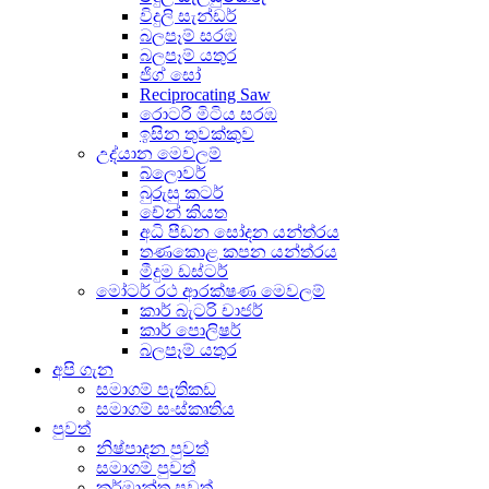
විදුලි සැන්ඩර්
බලපෑම් සරඹ
බලපෑම් යතුර
ජිග් සෝ
Reciprocating Saw
රොටරි මිටිය සරඹ
ඉසින තුවක්කුව
උද්යාන මෙවලම්
බ්ලොවර්
බුරුසු කටර්
චේන් කියත
අධි පීඩන සෝදන යන්ත්රය
තණකොළ කපන යන්ත්රය
මීදුම ඩස්ටර්
මෝටර් රථ ආරක්ෂණ මෙවලම්
කාර් බැටරි චාජර්
කාර් පොලිෂර්
බලපෑම් යතුර
අපි ගැන
සමාගම් පැතිකඩ
සමාගම් සංස්කෘතිය
පුවත්
නිෂ්පාදන පුවත්
සමාගම් පුවත්
කර්මාන්ත පුවත්