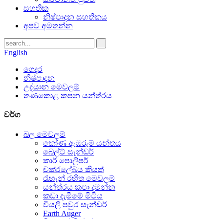
සහතික
නිෂ්පාදන සහතිකය
අපව අමතන්න
English
ගෙදර
නිෂ්පාදන
උද්යාන මෙවලම්
තණකොළ කපන යන්ත්රය
වර්ග
බල මෙවලම්
කෝණ ඇඹරුම් යන්තය
බෙල්ට් සැන්ඩර්
කාර් පොලිෂර්
චක්රලේඛය කියත්
රැහැන් රහිත මෙවලම්
යන්ත්රය කපා දමන්න
කඩා දැමීමේ මිටිය
වියලි පවුර සැන්ඩර්
Earth Auger