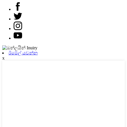
ඊමේල් යවන්න
x