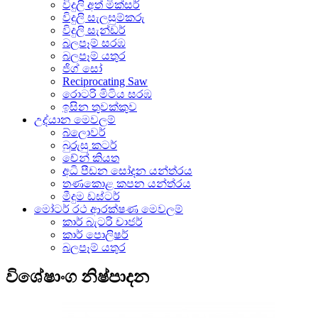
විදුලි අත් මික්සර්
විදුලි සැලසුම්කරු
විදුලි සැන්ඩර්
බලපෑම් සරඹ
බලපෑම් යතුර
ජිග් සෝ
Reciprocating Saw
රොටරි මිටිය සරඹ
ඉසින තුවක්කුව
උද්යාන මෙවලම්
බ්ලොවර්
බුරුසු කටර්
චේන් කියත
අධි පීඩන සෝදන යන්ත්රය
තණකොළ කපන යන්ත්රය
මීදුම ඩස්ටර්
මෝටර් රථ ආරක්ෂණ මෙවලම්
කාර් බැටරි චාජර්
කාර් පොලිෂර්
බලපෑම් යතුර
විශේෂාංග නිෂ්පාදන