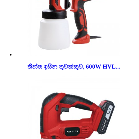
තීන්ත ඉසින තුවක්කුව, 600W HVL...