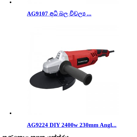
AG9107 අධි බල විචල්‍ය ...
AG9224 DIY 2400w 230mm Angl...