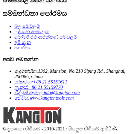
තණකොළ කපන යන්ත්රය
සම්බන්ධතා පෝරමය
බල මෙවලම්
උද්යාන මෙවලම්
මෝටර් රථ ආරක්ෂණ මෙවලම්
අපි ගැන
සහතික
අපව අමතන්න
ඇඳුමක්:
Rm.1302, Mansion, No.210 Siping Rd., Shanghai,
200086, China
දුරකථන:
+86 21 55151611
ෆැක්ස්:
+86 21 55159770
විද්යුත් තැපෑල:
info@kangton.com
අඩවිය:
www.kangtontools.com
© ප්‍රකාශන හිමිකම - 2010-2021 : සියලුම හිමිකම් ඇවිරිණි.