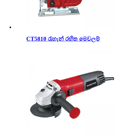
CT5810 රැහැන් රහිත මෙවලම්