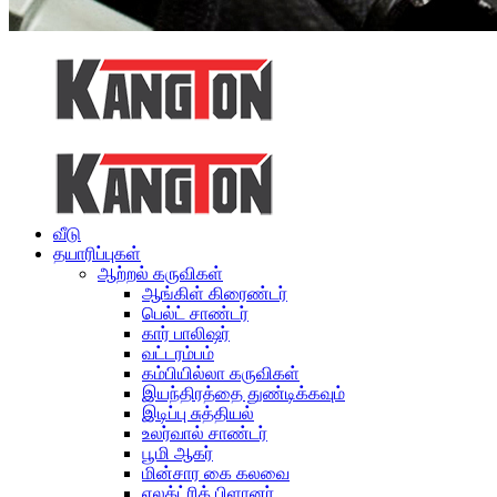
வீடு
தயாரிப்புகள்
ஆற்றல் கருவிகள்
ஆங்கிள் கிரைண்டர்
பெல்ட் சாண்டர்
கார் பாலிஷர்
வட்டரம்பம்
கம்பியில்லா கருவிகள்
இயந்திரத்தை துண்டிக்கவும்
இடிப்பு சுத்தியல்
உலர்வால் சாண்டர்
பூமி ஆகர்
மின்சார கை கலவை
எலக்ட்ரிக் பிளானர்