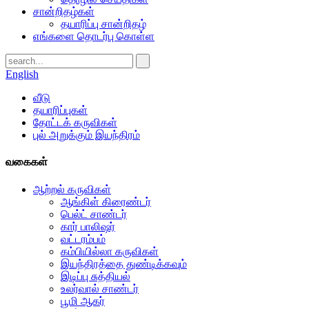
சான்றிதழ்கள்
தயாரிப்பு சான்றிதழ்
எங்களை தொடர்பு கொள்ள
English
வீடு
தயாரிப்புகள்
தோட்டக் கருவிகள்
புல் அறுக்கும் இயந்திரம்
வகைகள்
ஆற்றல் கருவிகள்
ஆங்கிள் கிரைண்டர்
பெல்ட் சாண்டர்
கார் பாலிஷர்
வட்டரம்பம்
கம்பியில்லா கருவிகள்
இயந்திரத்தை துண்டிக்கவும்
இடிப்பு சுத்தியல்
உலர்வால் சாண்டர்
பூமி ஆகர்