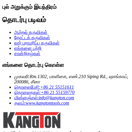
புல் அறுக்கும் இயந்திரம்
தொடர்பு படிவம்
ஆற்றல் கருவிகள்
தோட்டக் கருவிகள்
கார் பராமரிப்பு கருவிகள்
எங்களை பற்றி
சான்றிதழ்கள்
எங்களை தொடர்பு கொள்ள
முகவரி:
Rm.1302, மாளிகை, எண்.210 Siping Rd., ஷாங்காய்,
200086, சீனா
தொலைபேசி:
+86 21 55151611
தொலைநகல்:
+86 21 55159770
மின்னஞ்சல்:
info@kangton.com
தளம்:
www.kangtontools.com