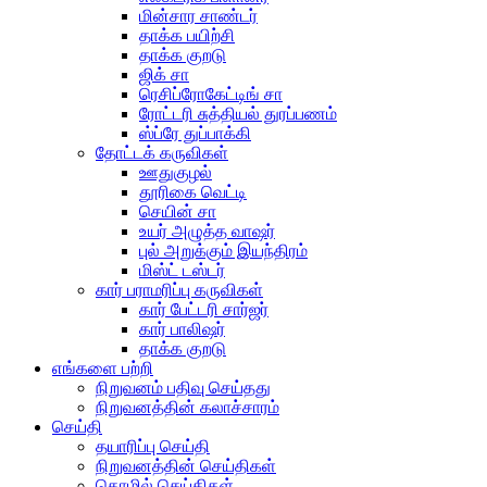
மின்சார சாண்டர்
தாக்க பயிற்சி
தாக்க குறடு
ஜிக் சா
ரெசிப்ரோகேட்டிங் சா
ரோட்டரி சுத்தியல் துரப்பணம்
ஸ்ப்ரே துப்பாக்கி
தோட்டக் கருவிகள்
ஊதுகுழல்
தூரிகை வெட்டி
செயின் சா
உயர் அழுத்த வாஷர்
புல் அறுக்கும் இயந்திரம்
மிஸ்ட் டஸ்டர்
கார் பராமரிப்பு கருவிகள்
கார் பேட்டரி சார்ஜர்
கார் பாலிஷர்
தாக்க குறடு
எங்களை பற்றி
நிறுவனம் பதிவு செய்தது
நிறுவனத்தின் கலாச்சாரம்
செய்தி
தயாரிப்பு செய்தி
நிறுவனத்தின் செய்திகள்
தொழில் செய்திகள்