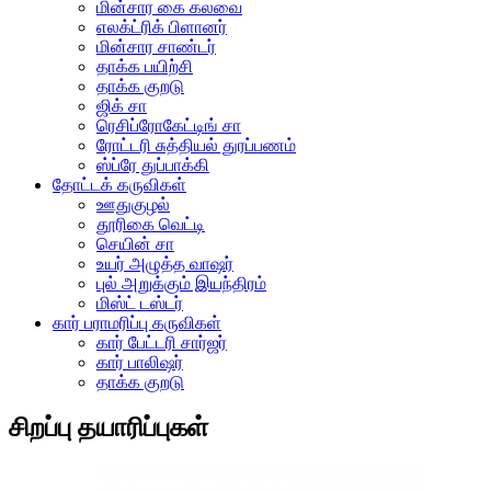
மின்சார கை கலவை
எலக்ட்ரிக் பிளானர்
மின்சார சாண்டர்
தாக்க பயிற்சி
தாக்க குறடு
ஜிக் சா
ரெசிப்ரோகேட்டிங் சா
ரோட்டரி சுத்தியல் துரப்பணம்
ஸ்ப்ரே துப்பாக்கி
தோட்டக் கருவிகள்
ஊதுகுழல்
தூரிகை வெட்டி
செயின் சா
உயர் அழுத்த வாஷர்
புல் அறுக்கும் இயந்திரம்
மிஸ்ட் டஸ்டர்
கார் பராமரிப்பு கருவிகள்
கார் பேட்டரி சார்ஜர்
கார் பாலிஷர்
தாக்க குறடு
சிறப்பு தயாரிப்புகள்