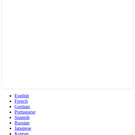
English
French
German
Portuguese
Spanish
Russian
Japanese
Korean