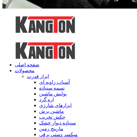
صفحه اصلی
محصولات
ابزار قدرت
آسیاب زاویه ای
تسمه سنباده
پولیش ماشین
اره گرد
ابزارهای شارژی
ماشین برش
چکش تخریب
سنباده دیوار خشک
مارپیچ زمین
میکسر دستی برقی