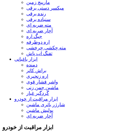
مارپیچ زمین
میکسر دستی برقی
رنده برقی
سنباده برقی
مته ضربه ای
آچار ضربه ای
جیگ اره
اره دوطرفه
مته چکشی چرخشی
تفنگ اب پاش
ابزار باغبانی
دمنده
براش کاتر
اره زنجیری
واشر فشار قوی
ماشین چمن زنی
گردگیر غبار
ابزار مراقبت از خودرو
شارژر باتری ماشین
پولیش ماشین
آچار ضربه ای
ابزار مراقبت از خودرو