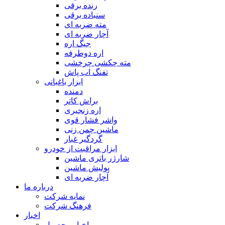
رنده برقی
سنباده برقی
مته ضربه ای
آچار ضربه ای
جیگ اره
اره دوطرفه
مته چکشی چرخشی
تفنگ اب پاش
ابزار باغبانی
دمنده
براش کاتر
اره زنجیری
واشر فشار قوی
ماشین چمن زنی
گردگیر غبار
ابزار مراقبت از خودرو
شارژر باتری ماشین
پولیش ماشین
آچار ضربه ای
درباره ما
نمایه شرکت
فرهنگ شرکت
اخبار
اخبار محصول