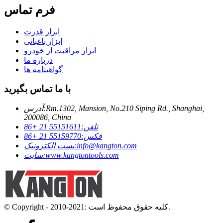
فرم تماس
ابزار قدرت
ابزار باغبانی
ابزار مراقبت از خودرو
درباره ما
گواهینامه ها
با ما تماس بگیرید
Rm.1302, Mansion, No.210 Siping Rd., Shanghai,
آدرس:
200086, China
تلفن:
55151611 21 +86
فکس:
55159770 21 +86
info@kangton.com
پست الکترونیک:
www.kangtontools.com
سایت:
© Copyright - 2010-2021: کلیه حقوق محفوظ است.