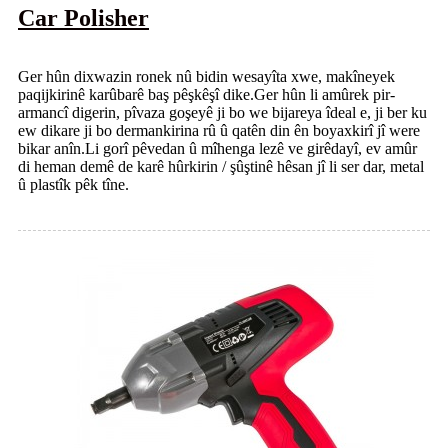
Car Polisher
Ger hûn dixwazin ronek nû bidin wesayîta xwe, makîneyek
paqijkirinê karûbarê baş pêşkêşî dike.Ger hûn li amûrek pir-
armancî digerin, pîvaza goşeyê ji bo we bijareya îdeal e, ji ber ku
ew dikare ji bo dermankirina rû û qatên din ên boyaxkirî jî were
bikar anîn.Li gorî pêvedan û mîhenga lezê ve girêdayî, ev amûr
di heman demê de karê hûrkirin / şûştinê hêsan jî li ser dar, metal
û plastîk pêk tîne.