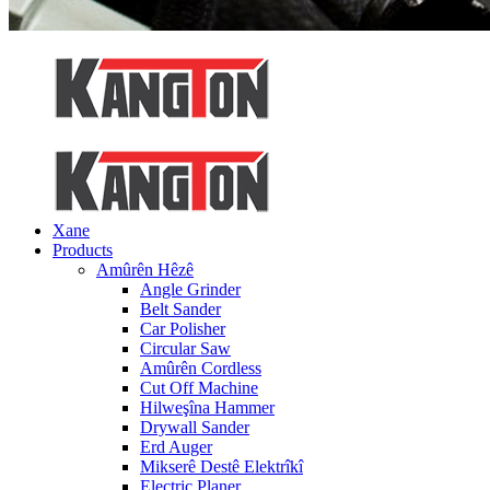
Xane
Products
Amûrên Hêzê
Angle Grinder
Belt Sander
Car Polisher
Circular Saw
Amûrên Cordless
Cut Off Machine
Hilweşîna Hammer
Drywall Sander
Erd Auger
Mikserê Destê Elektrîkî
Electric Planer