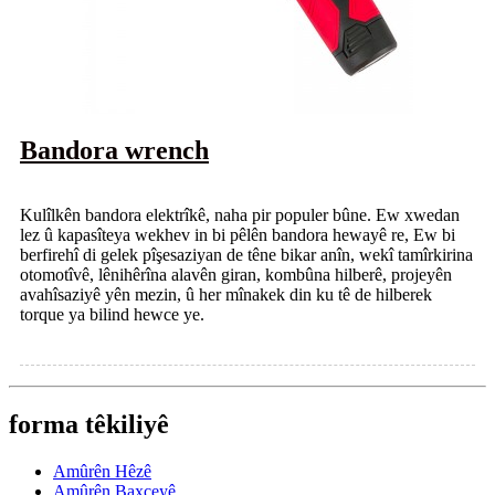
Bandora wrench
Kulîlkên bandora elektrîkê, naha pir populer bûne. Ew xwedan
lez û kapasîteya wekhev in bi pêlên bandora hewayê re, Ew bi
berfirehî di gelek pîşesaziyan de têne bikar anîn, wekî tamîrkirina
otomotîvê, lênihêrîna alavên giran, kombûna hilberê, projeyên
avahîsaziyê yên mezin, û her mînakek din ku tê de hilberek
torque ya bilind hewce ye.
forma têkiliyê
Amûrên Hêzê
Amûrên Baxçeyê