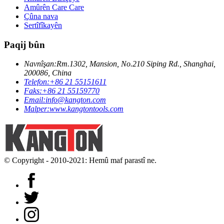
Amûrên Care Care
Çûna nava
Sertîfîkayên
Paqij bûn
Navnîşan:
Rm.1302, Mansion, No.210 Siping Rd., Shanghai,
200086, China
Telefon:
+86 21 55151611
Faks:
+86 21 55159770
Email:
info@kangton.com
Malper:
www.kangtontools.com
© Copyright - 2010-2021: Hemû maf parastî ne.