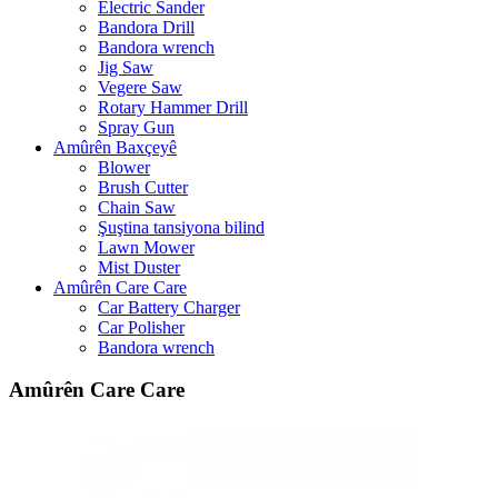
Electric Sander
Bandora Drill
Bandora wrench
Jig Saw
Vegere Saw
Rotary Hammer Drill
Spray Gun
Amûrên Baxçeyê
Blower
Brush Cutter
Chain Saw
Şuştina tansiyona bilind
Lawn Mower
Mist Duster
Amûrên Care Care
Car Battery Charger
Car Polisher
Bandora wrench
Amûrên Care Care