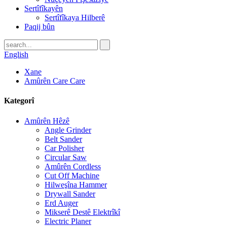
Sertîfîkayên
Sertîfîkaya Hilberê
Paqij bûn
English
Xane
Amûrên Care Care
Kategorî
Amûrên Hêzê
Angle Grinder
Belt Sander
Car Polisher
Circular Saw
Amûrên Cordless
Cut Off Machine
Hilweşîna Hammer
Drywall Sander
Erd Auger
Mikserê Destê Elektrîkî
Electric Planer