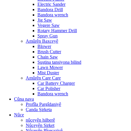
Electric Sander
Bandora Drill
Bandora wrench
Jig Saw
Vegere Saw
Rotary Hammer Drill
Spray Gun
Amûrên Baxçeyê
Blower
Brush Cutter
Chain Saw
Şuştina tansiyona bilind
Lawn Mower
Mist Duster
Amûrên Care Care
Car Battery Charger
Car Polisher
Bandora wrench
Çûna nava
Profîla Pargîdaniyê
Çanda Şirketa
Nûçe
nûçeyên hilberê
Nûçeyên Şirket
Nûçeyên Pîşesaziyê