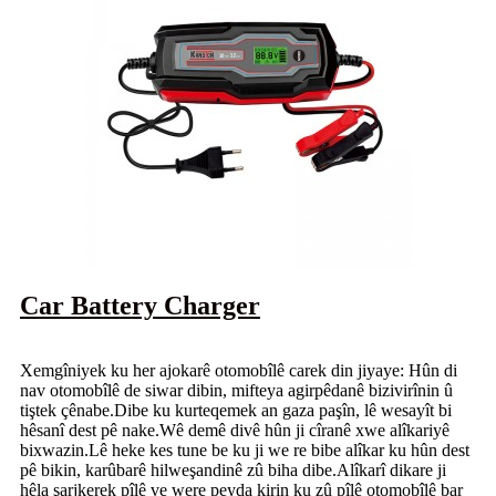
Car Battery Charger
Xemgîniyek ku her ajokarê otomobîlê carek din jiyaye: Hûn di
nav otomobîlê de siwar dibin, mifteya agirpêdanê bizivirînin û
tiştek çênabe.Dibe ku kurteqemek an gaza paşîn, lê wesayît bi
hêsanî dest pê nake.Wê demê divê hûn ji cîranê xwe alîkariyê
bixwazin.Lê heke kes tune be ku ji we re bibe alîkar ku hûn dest
pê bikin, karûbarê hilweşandinê zû biha dibe.Alîkarî dikare ji
hêla şarjkerek pîlê ve were peyda kirin ku zû pîlê otomobîlê bar