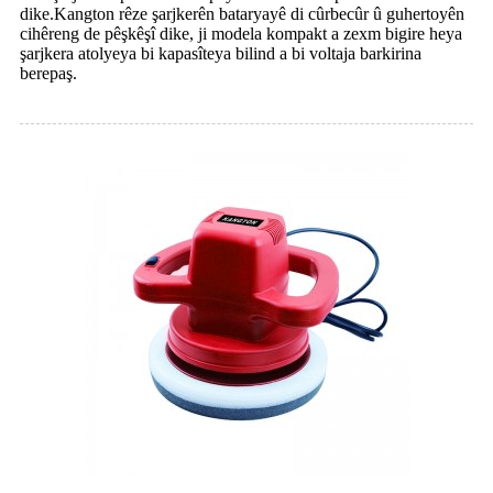
dike.Kangton rêze şarjkerên bataryayê di cûrbecûr û guhertoyên
cihêreng de pêşkêşî dike, ji modela kompakt a zexm bigire heya
şarjkera atolyeya bi kapasîteya bilind a bi voltaja barkirina
berepaş.