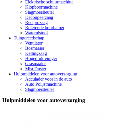
Elektrische schuurmachine
Klopboormachine
Slagmoersleutel
Decoupeerzaag
Reciprozaag
Roterende boorhamer
Waterpistool
Tuingereedschap
Ventilator
Bosmaaier
Kettingzaag
Hogedrukreiniger
Grasmaaier
Mist Duster
Hulpmiddelen voor autoverzorging
Acculader voor in de auto
Auto Polijstmachine
Slagmoersleutel
Hulpmiddelen voor autoverzorging