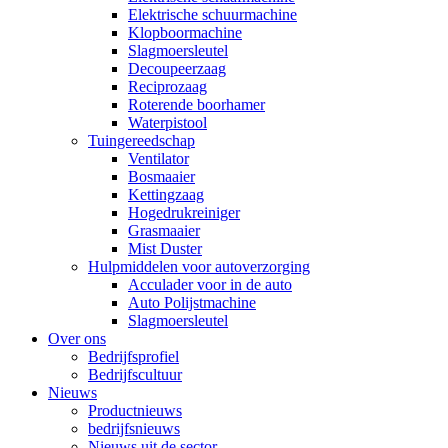
Elektrische schuurmachine
Klopboormachine
Slagmoersleutel
Decoupeerzaag
Reciprozaag
Roterende boorhamer
Waterpistool
Tuingereedschap
Ventilator
Bosmaaier
Kettingzaag
Hogedrukreiniger
Grasmaaier
Mist Duster
Hulpmiddelen voor autoverzorging
Acculader voor in de auto
Auto Polijstmachine
Slagmoersleutel
Over ons
Bedrijfsprofiel
Bedrijfscultuur
Nieuws
Productnieuws
bedrijfsnieuws
Nieuws uit de sector