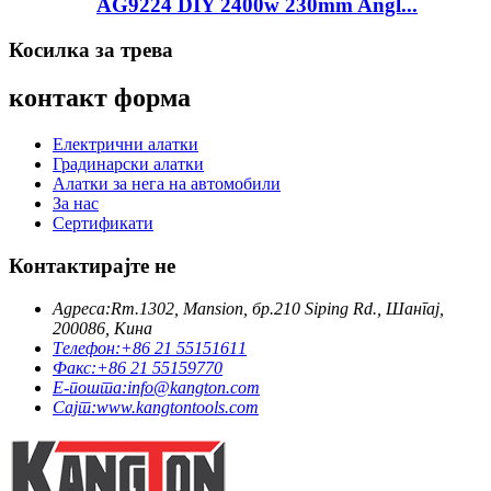
AG9224 DIY 2400w 230mm Angl...
Косилка за трева
контакт форма
Електрични алатки
Градинарски алатки
Алатки за нега на автомобили
За нас
Сертификати
Контактирајте не
Адреса:
Rm.1302, Mansion, бр.210 Siping Rd., Шангај,
200086, Кина
Телефон:
+86 21 55151611
Факс:
+86 21 55159770
Е-пошта:
info@kangton.com
Сајт:
www.kangtontools.com