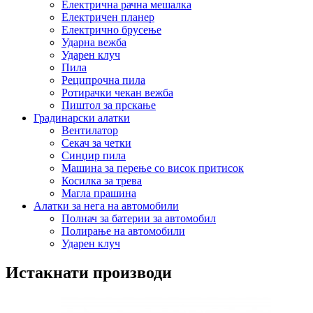
Електрична рачна мешалка
Електричен планер
Електрично брусење
Ударна вежба
Ударен клуч
Пила
Реципрочна пила
Ротирачки чекан вежба
Пиштол за прскање
Градинарски алатки
Вентилатор
Секач за четки
Синџир пила
Машина за перење со висок притисок
Косилка за трева
Магла прашина
Алатки за нега на автомобили
Полнач за батерии за автомобил
Полирање на автомобили
Ударен клуч
Истакнати производи