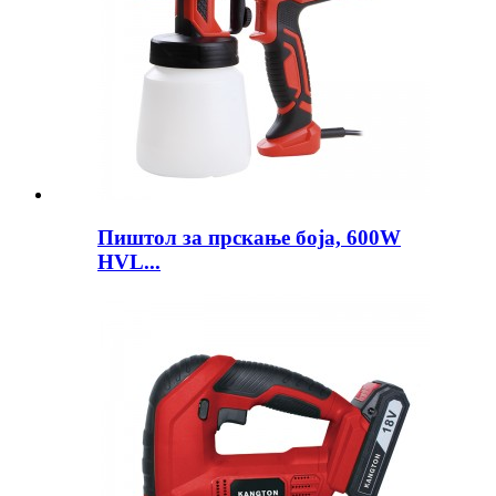
Пиштол за прскање боја, 600W
HVL...