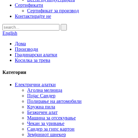
Сертификати
Сертификат за производ
Контактирајте не
English
Дома
Производи
Градинарски алатки
Косилка за трева
Категории
Електрични алатки
Аголна мелница
Појас Сандер
Полирање на автомобили
Кружна пила
Безжичен алат
Машина за отсекување
Чекан за уривање
Сандер за гипс картон
Земјиниот шнекер