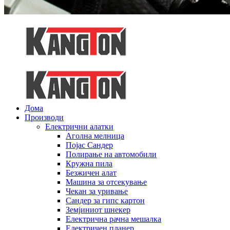
Дома
Производи
Електрични алатки
Аголна мелница
Појас Сандер
Полирање на автомобили
Кружна пила
Безжичен алат
Машина за отсекување
Чекан за уривање
Сандер за гипс картон
Земјиниот шнекер
Електрична рачна мешалка
Електричен планер