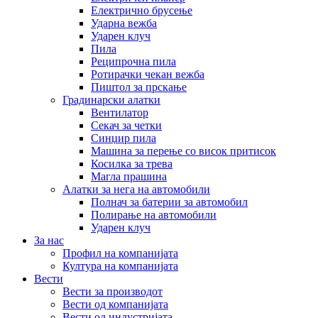
Електрично брусење
Ударна вежба
Ударен клуч
Пила
Реципрочна пила
Ротирачки чекан вежба
Пиштол за прскање
Градинарски алатки
Вентилатор
Секач за четки
Синџир пила
Машина за перење со висок притисок
Косилка за трева
Магла прашина
Алатки за нега на автомобили
Полнач за батерии за автомобил
Полирање на автомобили
Ударен клуч
За нас
Профил на компанијата
Култура на компанијата
Вести
Вести за производот
Вести од компанијата
Вести од индустријата