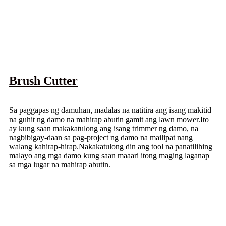
Brush Cutter
Sa paggapas ng damuhan, madalas na natitira ang isang makitid
na guhit ng damo na mahirap abutin gamit ang lawn mower.Ito
ay kung saan makakatulong ang isang trimmer ng damo, na
nagbibigay-daan sa pag-project ng damo na mailipat nang
walang kahirap-hirap.Nakakatulong din ang tool na panatilihing
malayo ang mga damo kung saan maaari itong maging laganap
sa mga lugar na mahirap abutin.