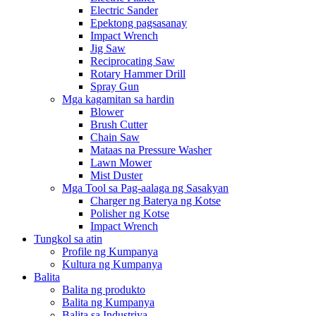
Electric Sander
Epektong pagsasanay
Impact Wrench
Jig Saw
Reciprocating Saw
Rotary Hammer Drill
Spray Gun
Mga kagamitan sa hardin
Blower
Brush Cutter
Chain Saw
Mataas na Pressure Washer
Lawn Mower
Mist Duster
Mga Tool sa Pag-aalaga ng Sasakyan
Charger ng Baterya ng Kotse
Polisher ng Kotse
Impact Wrench
Tungkol sa atin
Profile ng Kumpanya
Kultura ng Kumpanya
Balita
Balita ng produkto
Balita ng Kumpanya
Balita sa Industriya