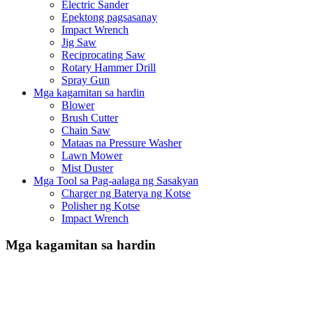
Electric Sander
Epektong pagsasanay
Impact Wrench
Jig Saw
Reciprocating Saw
Rotary Hammer Drill
Spray Gun
Mga kagamitan sa hardin
Blower
Brush Cutter
Chain Saw
Mataas na Pressure Washer
Lawn Mower
Mist Duster
Mga Tool sa Pag-aalaga ng Sasakyan
Charger ng Baterya ng Kotse
Polisher ng Kotse
Impact Wrench
Mga kagamitan sa hardin