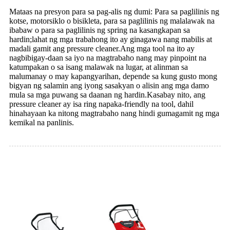
Mataas na presyon para sa pag-alis ng dumi: Para sa paglilinis ng
kotse, motorsiklo o bisikleta, para sa paglilinis ng malalawak na
ibabaw o para sa paglilinis ng spring na kasangkapan sa
hardin;lahat ng mga trabahong ito ay ginagawa nang mabilis at
madali gamit ang pressure cleaner.Ang mga tool na ito ay
nagbibigay-daan sa iyo na magtrabaho nang may pinpoint na
katumpakan o sa isang malawak na lugar, at alinman sa
malumanay o may kapangyarihan, depende sa kung gusto mong
bigyan ng salamin ang iyong sasakyan o alisin ang mga damo
mula sa mga puwang sa daanan ng hardin.Kasabay nito, ang
pressure cleaner ay isa ring napaka-friendly na tool, dahil
hinahayaan ka nitong magtrabaho nang hindi gumagamit ng mga
kemikal na panlinis.