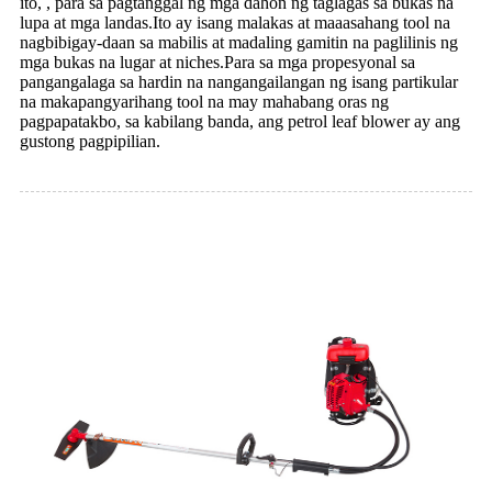
ito, , para sa pagtanggal ng mga dahon ng taglagas sa bukas na
lupa at mga landas.Ito ay isang malakas at maaasahang tool na
nagbibigay-daan sa mabilis at madaling gamitin na paglilinis ng
mga bukas na lugar at niches.Para sa mga propesyonal sa
pangangalaga sa hardin na nangangailangan ng isang partikular
na makapangyarihang tool na may mahabang oras ng
pagpapatakbo, sa kabilang banda, ang petrol leaf blower ay ang
gustong pagpipilian.