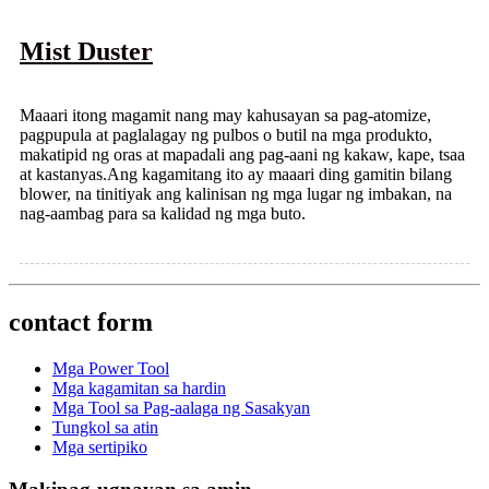
Mist Duster
Maaari itong magamit nang may kahusayan sa pag-atomize,
pagpupula at paglalagay ng pulbos o butil na mga produkto,
makatipid ng oras at mapadali ang pag-aani ng kakaw, kape, tsaa
at kastanyas.Ang kagamitang ito ay maaari ding gamitin bilang
blower, na tinitiyak ang kalinisan ng mga lugar ng imbakan, na
nag-aambag para sa kalidad ng mga buto.
contact form
Mga Power Tool
Mga kagamitan sa hardin
Mga Tool sa Pag-aalaga ng Sasakyan
Tungkol sa atin
Mga sertipiko