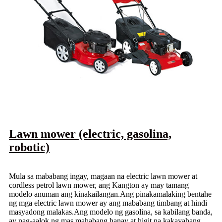
Lawn mower (electric, gasolina,
robotic)
Mula sa mababang ingay, magaan na electric lawn mower at
cordless petrol lawn mower, ang Kangton ay may tamang
modelo anuman ang kinakailangan.Ang pinakamalaking bentahe
ng mga electric lawn mower ay ang mababang timbang at hindi
masyadong malakas.Ang modelo ng gasolina, sa kabilang banda,
ay nag-aalok ng mas mahabang hanay at higit na kakayahang