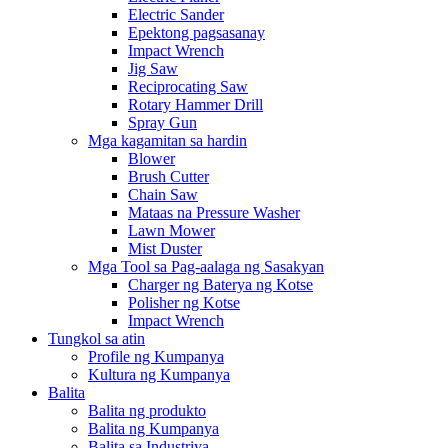
Electric Sander
Epektong pagsasanay
Impact Wrench
Jig Saw
Reciprocating Saw
Rotary Hammer Drill
Spray Gun
Mga kagamitan sa hardin
Blower
Brush Cutter
Chain Saw
Mataas na Pressure Washer
Lawn Mower
Mist Duster
Mga Tool sa Pag-aalaga ng Sasakyan
Charger ng Baterya ng Kotse
Polisher ng Kotse
Impact Wrench
Tungkol sa atin
Profile ng Kumpanya
Kultura ng Kumpanya
Balita
Balita ng produkto
Balita ng Kumpanya
Balita sa Industriya