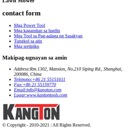
Lawn Mower
contact form
Mga Power Tool
Mga kagamitan sa hardin
Mga Tool sa Pag-aalaga ng Sasakyan
Tungkol sa atin
Mga sertipiko
Makipag-ugnayan sa amin
Address:
Rm.1302, Mansion, No.210 Siping Rd., Shanghai,
200086, China
Telepono:
+86 21 55151611
Fax:
+86 21 55159770
Email:
info@kangton.com
Lugar:
www.kantontools.com
© Copyright - 2010-2021 : All Rights Reserved.