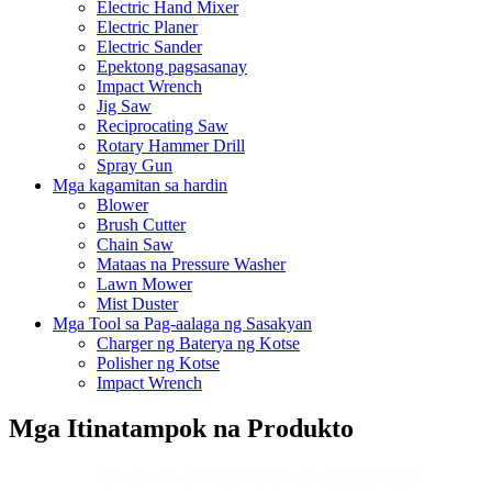
Electric Hand Mixer
Electric Planer
Electric Sander
Epektong pagsasanay
Impact Wrench
Jig Saw
Reciprocating Saw
Rotary Hammer Drill
Spray Gun
Mga kagamitan sa hardin
Blower
Brush Cutter
Chain Saw
Mataas na Pressure Washer
Lawn Mower
Mist Duster
Mga Tool sa Pag-aalaga ng Sasakyan
Charger ng Baterya ng Kotse
Polisher ng Kotse
Impact Wrench
Mga Itinatampok na Produkto