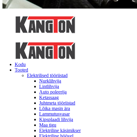
Kodu
Tooted
Elektrilised tööriistad
Nurklihvija
Lintlihvija
Auto poleerija
Ketassaag
Juhtmeta tööriistad
Lõika masin ära
Lammutusvasar
Kipsplaadi lihvija
Maa tigu
Elektriline käsimikser
Elektriline höövel