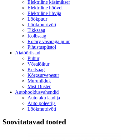
Elektriline käsimikser
Elektriline höövel
Elektriline lihvija
Löökpuur
Löökmutrivõti
Tikksaag
Kolbsaag
Rotary vasaraga puur
Pihustuspüstol
Aiatööriistad
Puhur
Võsalõikur
Kettsaag
Kõrgsurvepesur
Muruniiduk
Mist Duster
Autohooldusvahendid
Auto aku laadija
Auto poleerija
Löökmutrivõti
Soovitatavad tooted