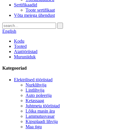
Sertifikaadid
Toote sertifikaat
Võta meiega ühendust
English
Kodu
Tooted
Aiatööriistad
Muruniiduk
Kategooriad
Elektrilised tööriistad
Nurklihvija
Lintlihvija
Auto poleerija
Ketassaag
Juhtmeta tööriistad
Lõika masin ära
Lammutusvasar
Kipsplaadi lihvija
Maa tigu