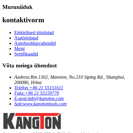
Muruniiduk
kontaktivorm
Elektrilised tööriistad
Aiatööriistad
Autohooldusvahendid
Meist
Sertifikaadid
Võta meiega ühendust
Aadress:
Rm.1302, Mansion, No.210 Siping Rd., Shanghai,
200086, Hiina
Telefon:
+86 21 55151611
Faks:
+86 21 55159770
E-post:
info@kangton.com
Sait:
www.kangtontools.com