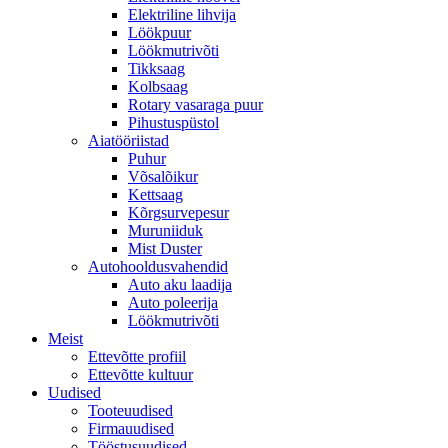
Elektriline lihvija
Löökpuur
Löökmutrivõti
Tikksaag
Kolbsaag
Rotary vasaraga puur
Pihustuspüstol
Aiatööriistad
Puhur
Võsalõikur
Kettsaag
Kõrgsurvepesur
Muruniiduk
Mist Duster
Autohooldusvahendid
Auto aku laadija
Auto poleerija
Löökmutrivõti
Meist
Ettevõtte profiil
Ettevõtte kultuur
Uudised
Tooteuudised
Firmauudised
Tööstusuudised