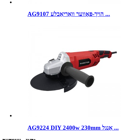
AG9107 הויך-פּאָווער וואַריאַבלע ...
AG9224 DIY 2400w 230mm אַנגל ...