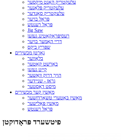
עלעקטריק האַנט מיקסער
עלעקטריק פּלאַנער
עלעקטריק סאַנדער
פּראַל בויער
פּראַל רענטש
Jig Saw
רעסיפּראָקאַטינג געזען
דריי האַמער בויער
שפּריץ ביקס
גאָרטן מכשירים
בלאָווער
באַרשט קאַטער
קייט געזען
הויך דרוק וואַשער
גראז - שניידער
מיסט דאַסטער
מאַשין קער מכשירים
מאַשין באַטערי טשאַרדזשער
מאַשין פּאַלישער
פּראַל רענטש
פיטשערד פּראָדוקטן