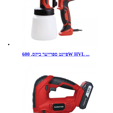
פּיינט ספּרייער ביקס, 600W HVL ...