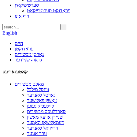
סערטיפיקאַץ
פּראָדוקט סערטיפיקאַט
רוף אונז
English
היים
פּראָדוקטן
גאָרטן מכשירים
גראז - שניידער
קאַטעגאָריעס
מאַכט מכשירים
ווינקל מילכל
גאַרטל סאַנדער
מאַשין פּאַלישער
קייַלעכיק געזען
קאָרדלעסס מכשירים
שנייַדן אַוועק מאַשין
דעמאַלישאַן האַמער
דרייוואַל סאַנדער
ערד אוגער