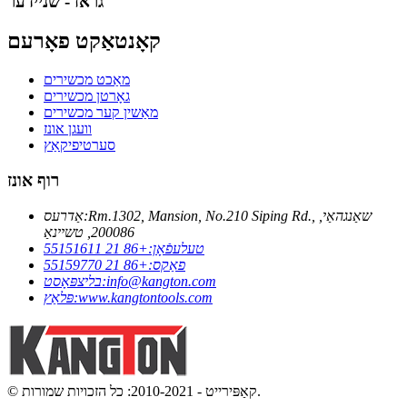
גראז - שניידער
קאָנטאַקט פאָרעם
מאַכט מכשירים
גאָרטן מכשירים
מאַשין קער מכשירים
וועגן אונז
סערטיפיקאַץ
רוף אונז
Rm.1302, Mansion, No.210 Siping Rd., שאַנגהאַי,
אַדרעס:
200086, טשיינאַ
טעלעפֿאָן:
+86 21 55151611
פאַקס:
+86 21 55159770
info@kangton.com
בליצפּאָסט:
www.kangtontools.com
פּלאַץ:
© קאַפּירייט - 2010-2021: כל הזכויות שמורות.