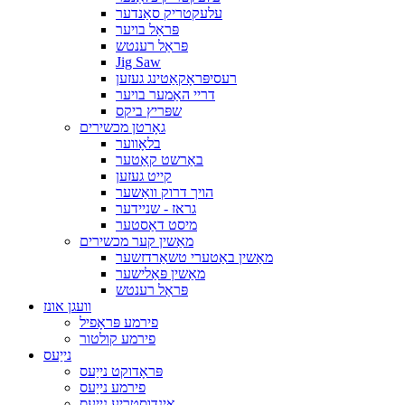
עלעקטריק סאַנדער
פּראַל בויער
פּראַל רענטש
Jig Saw
רעסיפּראָקאַטינג געזען
דריי האַמער בויער
שפּריץ ביקס
גאָרטן מכשירים
בלאָווער
באַרשט קאַטער
קייט געזען
הויך דרוק וואַשער
גראז - שניידער
מיסט דאַסטער
מאַשין קער מכשירים
מאַשין באַטערי טשאַרדזשער
מאַשין פּאַלישער
פּראַל רענטש
וועגן אונז
פירמע פּראָפיל
פירמע קולטור
נייַעס
פּראָדוקט נייַעס
פירמע נייַעס
אינדוסטריע נייַעס