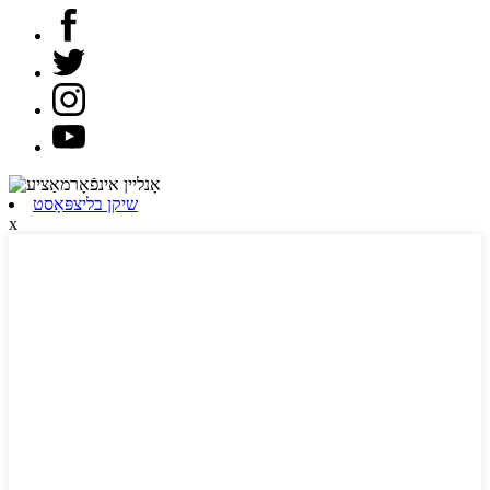
שיקן בליצפּאָסט
x