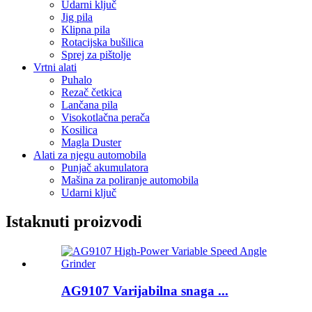
Udarni ključ
Jig pila
Klipna pila
Rotacijska bušilica
Sprej za pištolje
Vrtni alati
Puhalo
Rezač četkica
Lančana pila
Visokotlačna perača
Kosilica
Magla Duster
Alati za njegu automobila
Punjač akumulatora
Mašina za poliranje automobila
Udarni ključ
Istaknuti proizvodi
AG9107 Varijabilna snaga ...