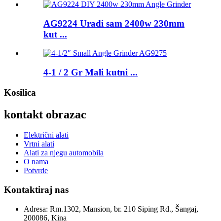
AG9224 Uradi sam 2400w 230mm
kut ...
4-1 / 2 Gr Mali kutni ...
Kosilica
kontakt obrazac
Električni alati
Vrtni alati
Alati za njegu automobila
O nama
Potvrde
Kontaktiraj nas
Adresa:
Rm.1302, Mansion, br. 210 Siping Rd., Šangaj,
200086, Kina