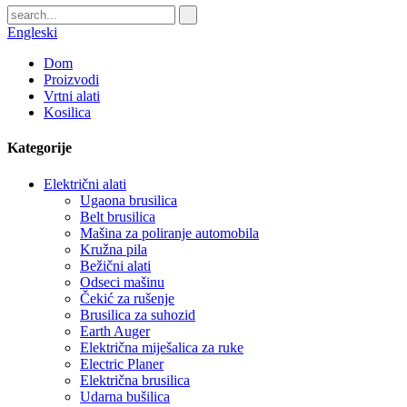
Engleski
Dom
Proizvodi
Vrtni alati
Kosilica
Kategorije
Električni alati
Ugaona brusilica
Belt brusilica
Mašina za poliranje automobila
Kružna pila
Bežični alati
Odseci mašinu
Čekić za rušenje
Brusilica za suhozid
Earth Auger
Električna miješalica za ruke
Electric Planer
Električna brusilica
Udarna bušilica