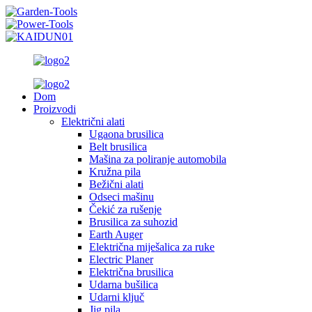
Dom
Proizvodi
Električni alati
Ugaona brusilica
Belt brusilica
Mašina za poliranje automobila
Kružna pila
Bežični alati
Odseci mašinu
Čekić za rušenje
Brusilica za suhozid
Earth Auger
Električna miješalica za ruke
Electric Planer
Električna brusilica
Udarna bušilica
Udarni ključ
Jig pila