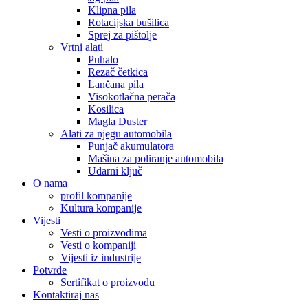
Klipna pila
Rotacijska bušilica
Sprej za pištolje
Vrtni alati
Puhalo
Rezač četkica
Lančana pila
Visokotlačna perača
Kosilica
Magla Duster
Alati za njegu automobila
Punjač akumulatora
Mašina za poliranje automobila
Udarni ključ
O nama
profil kompanije
Kultura kompanije
Vijesti
Vesti o proizvodima
Vesti o kompaniji
Vijesti iz industrije
Potvrde
Sertifikat o proizvodu
Kontaktiraj nas