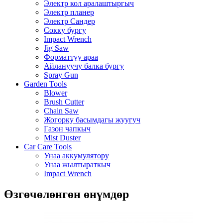
Электр кол аралаштыргыч
Электр планер
Электр Сандер
Сокку бургу
Impact Wrench
Jig Saw
Форматтуу араа
Айлануучу балка бургу
Spray Gun
Garden Tools
Blower
Brush Cutter
Chain Saw
Жогорку басымдагы жуугуч
Газон чапкыч
Mist Duster
Car Care Tools
Унаа аккумулятору
Унаа жылтыраткыч
Impact Wrench
Өзгөчөлөнгөн өнүмдөр