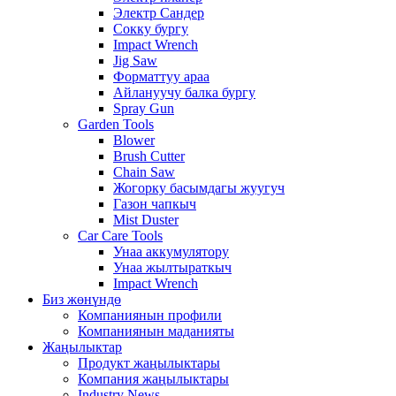
Электр Сандер
Сокку бургу
Impact Wrench
Jig Saw
Форматтуу араа
Айлануучу балка бургу
Spray Gun
Garden Tools
Blower
Brush Cutter
Chain Saw
Жогорку басымдагы жуугуч
Газон чапкыч
Mist Duster
Car Care Tools
Унаа аккумулятору
Унаа жылтыраткыч
Impact Wrench
Биз жөнүндө
Компаниянын профили
Компаниянын маданияты
Жаңылыктар
Продукт жаңылыктары
Компания жаңылыктары
Industry News