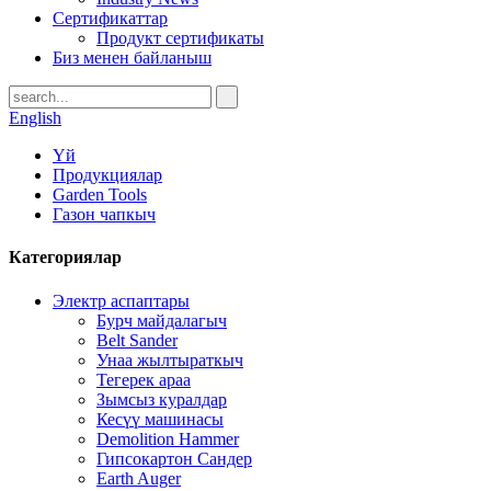
Сертификаттар
Продукт сертификаты
Биз менен байланыш
English
Үй
Продукциялар
Garden Tools
Газон чапкыч
Категориялар
Электр аспаптары
Бурч майдалагыч
Belt Sander
Унаа жылтыраткыч
Тегерек араа
Зымсыз куралдар
Кесүү машинасы
Demolition Hammer
Гипсокартон Сандер
Earth Auger