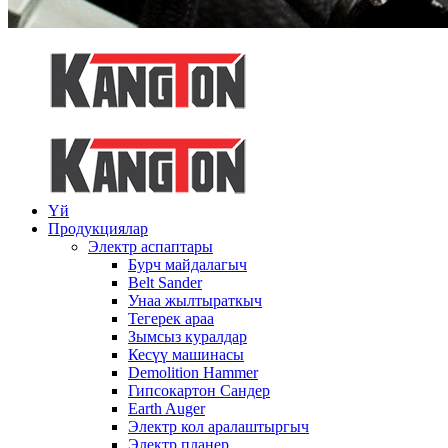
Үй
Продукциялар
Электр аспаптары
Бурч майдалагыч
Belt Sander
Унаа жылтыраткыч
Тегерек араа
Зымсыз куралдар
Кесүү машинасы
Demolition Hammer
Гипсокартон Сандер
Earth Auger
Электр кол аралаштыргыч
Электр планер