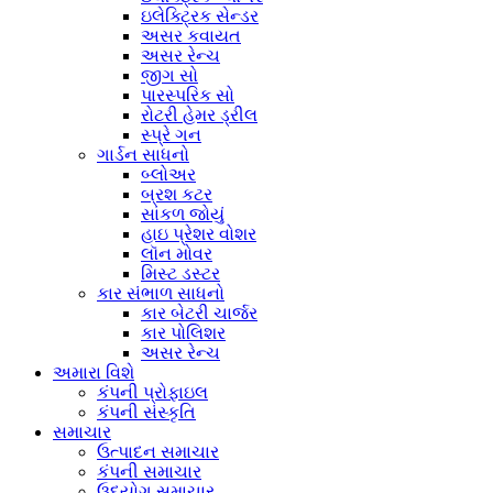
ઇલેક્ટ્રિક સેન્ડર
અસર કવાયત
અસર રેન્ચ
જીગ સો
પારસ્પરિક સો
રોટરી હેમર ડ્રીલ
સ્પ્રે ગન
ગાર્ડન સાધનો
બ્લોઅર
બ્રશ કટર
સાંકળ જોયું
હાઇ પ્રેશર વોશર
લૉન મોવર
મિસ્ટ ડસ્ટર
કાર સંભાળ સાધનો
કાર બેટરી ચાર્જર
કાર પોલિશર
અસર રેન્ચ
અમારા વિશે
કંપની પ્રોફાઇલ
કંપની સંસ્કૃતિ
સમાચાર
ઉત્પાદન સમાચાર
કંપની સમાચાર
ઉદ્યોગ સમાચાર