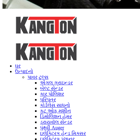
ઘર
ઉત્પાદનો
પાવર ટુલ્સ
એંગલ ગ્રાઇન્ડર
બેલ્ટ સેન્ડર
કાર પોલિશર
પરિપત્ર
કોર્ડલેસ સાધનો
કટ ઓફ મશીન
ડિમોલિશન હેમર
ડ્રાયવૉલ સેન્ડર
પૃથ્વી Auger
ઇલેક્ટ્રિક હેન્ડ મિક્સર
ઇલેક્ટ્રિક પ્લાનર