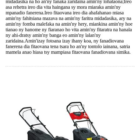
midadasika na ho an'ny fanaka zaridaina amin'ny lohataona;Ireo
asa rehetra ireo dia vita haingana sy mora miaraka amin'ny
mpanadio fanerena.Ireo fitaovana ireo dia ahafahanao miasa
amin'ny fahitsiana mazava na amin'ny faritra midadasika, ary na
amin'ny fomba malefaka na amin'ny hery, miankina amin'ny hoe
tianao ny hanome ny fiaranao ho vita amin'ny fitaratra na hanala
ny ahi-dratsy amin'ny banga eo amin'ny lalan'ny
zaridaina.Amin'izay fotoana izay ihany koa, ny fanadiovana
fanerena dia fitaovana tena tsara ho an'ny tontolo iainana, satria
mamela anao hiasa tsy mampiasa fitaovana fanadiovana simika.