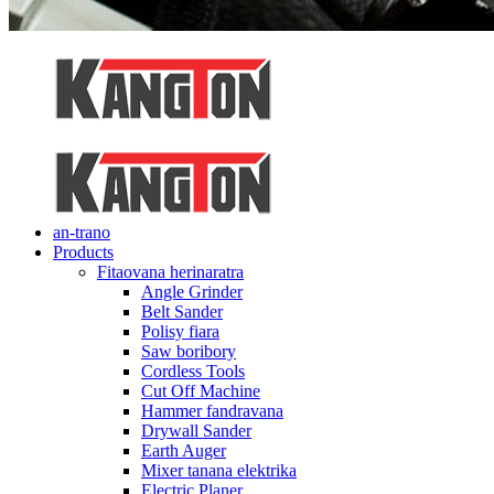
an-trano
Products
Fitaovana herinaratra
Angle Grinder
Belt Sander
Polisy fiara
Saw boribory
Cordless Tools
Cut Off Machine
Hammer fandravana
Drywall Sander
Earth Auger
Mixer tanana elektrika
Electric Planer