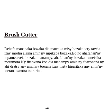
Brush Cutter
Rehefa manapaka bozaka dia matetika misy bozaka tery tavela
izay sarotra alaina amin'ny mpikapa bozaka.Eo no ahafahan'ny
mpametaveta bozaka manampy, ahafahan'ny bozaka manetsika
moramora.Ny fitaovana koa dia manampy amin'ny fitazonana ny
ahi-dratsy any amin'ny toerana izay mety hiparitaka any amin'ny
toerana sarotra tratrarina.