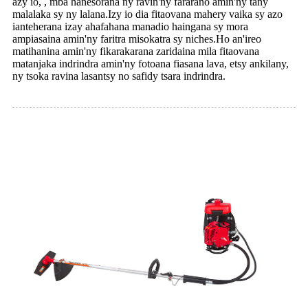
azy io, , mba hanesorana ny ravin'ny fararano amin'ny tany
malalaka sy ny lalana.Izy io dia fitaovana mahery vaika sy azo
ianteherana izay ahafahana manadio haingana sy mora
ampiasaina amin'ny faritra misokatra sy niches.Ho an'ireo
matihanina amin'ny fikarakarana zaridaina mila fitaovana
matanjaka indrindra amin'ny fotoana fiasana lava, etsy ankilany,
ny tsoka ravina lasantsy no safidy tsara indrindra.