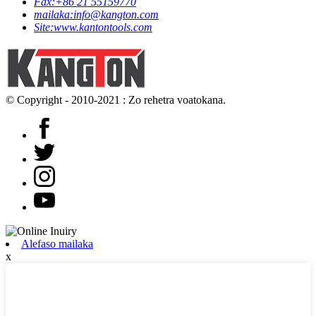
Fax:
+86 21 55159770
mailaka:
info@kangton.com
Site:
www.kantontools.com
© Copyright - 2010-2021 : Zo rehetra voatokana.
Alefaso mailaka
x