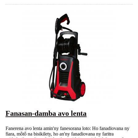
Fanasan-damba avo lenta
Fanerena avo lenta amin'ny fanesorana loto: Ho fanadiovana ny
fiara, môtô na bisikilety, ho an'ny fanadiovana ny faritra