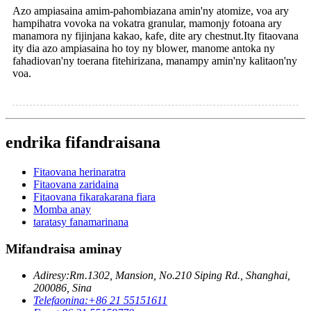
Azo ampiasaina amim-pahombiazana amin'ny atomize, voa ary
hampihatra vovoka na vokatra granular, mamonjy fotoana ary
manamora ny fijinjana kakao, kafe, dite ary chestnut.Ity fitaovana
ity dia azo ampiasaina ho toy ny blower, manome antoka ny
fahadiovan'ny toerana fitehirizana, manampy amin'ny kalitaon'ny
voa.
endrika fifandraisana
Fitaovana herinaratra
Fitaovana zaridaina
Fitaovana fikarakarana fiara
Momba anay
taratasy fanamarinana
Mifandraisa aminay
Adiresy:
Rm.1302, Mansion, No.210 Siping Rd., Shanghai,
200086, Sina
Telefaonina:
+86 21 55151611