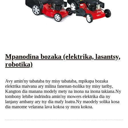
Mpanodina bozaka (elektrika, lasantsy,
robotika)
Avy amin'ny tabataba tsy misy tabataba, mpikapa bozaka
elektrika maivana ary milina fanenan-tsolika tsy misy tariby,
Kangton dia manana modely mety na inona na inona takiana.Ny
tombony lehibe indrindra amin'ny mowers elektrika dia ny
lanjany ambany ary tsy dia mafy loatra.Ny maodely solika kosa
dia manome velarana lava kokoa sy mora kokoa.