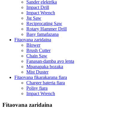
Sander elektrika
Impact Drill
Impact Wrench
Jig Saw
Reciprocating Saw
Rotary Hammer Drill
Basy famafazana
Fitaovana zaridaina
Blower
Brush Cutter
Chain Saw
Fanasan-damba avo lenta
Mpanapaka bozaka
Mist Duster
Fitaovana fikarakarana fiara
Charger bateria fiara
Polisy fiara
Impact Wrench
Fitaovana zaridaina