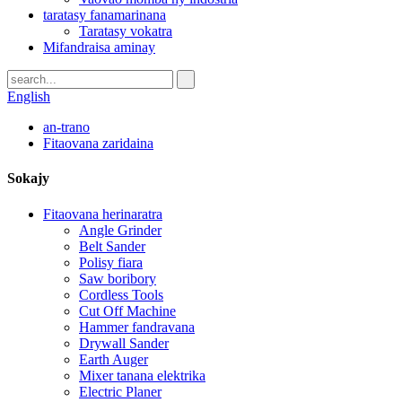
taratasy fanamarinana
Taratasy vokatra
Mifandraisa aminay
English
an-trano
Fitaovana zaridaina
Sokajy
Fitaovana herinaratra
Angle Grinder
Belt Sander
Polisy fiara
Saw boribory
Cordless Tools
Cut Off Machine
Hammer fandravana
Drywall Sander
Earth Auger
Mixer tanana elektrika
Electric Planer