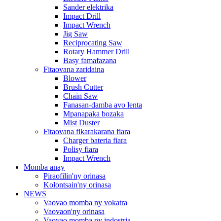
Sander elektrika
Impact Drill
Impact Wrench
Jig Saw
Reciprocating Saw
Rotary Hammer Drill
Basy famafazana
Fitaovana zaridaina
Blower
Brush Cutter
Chain Saw
Fanasan-damba avo lenta
Mpanapaka bozaka
Mist Duster
Fitaovana fikarakarana fiara
Charger bateria fiara
Polisy fiara
Impact Wrench
Momba anay
Piraofilin'ny orinasa
Kolontsain'ny orinasa
NEWS
Vaovao momba ny vokatra
Vaovaon'ny orinasa
Vaovao momba ny indostria