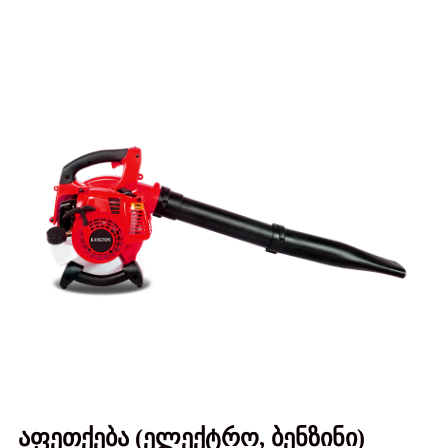
აფეთქება (ელექტრო, ბენზინი)