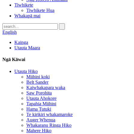
Tiwhikete
Tiwhikete Hua
Whakapā mai
English
Kainga
Utauta Maara
Ngā Kāwai
Utauta Hiko
Miihini koki
Belt Sander
Kaiwhakapara waka
Saw Porohita
Utauta Ahokore
Tapahia Miihini
Hama Tutuki
Te kirikiri whakamaroke
Auger Whenua
Whakaranu Ringa Hiko
Mahere Hiko