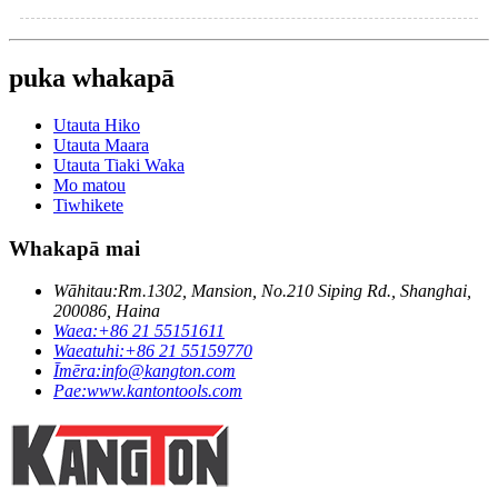
puka whakapā
Utauta Hiko
Utauta Maara
Utauta Tiaki Waka
Mo matou
Tiwhikete
Whakapā mai
Wāhitau:
Rm.1302, Mansion, No.210 Siping Rd., Shanghai,
200086, Haina
Waea:
+86 21 55151611
Waeatuhi:
+86 21 55159770
Īmēra:
info@kangton.com
Pae:
www.kantontools.com