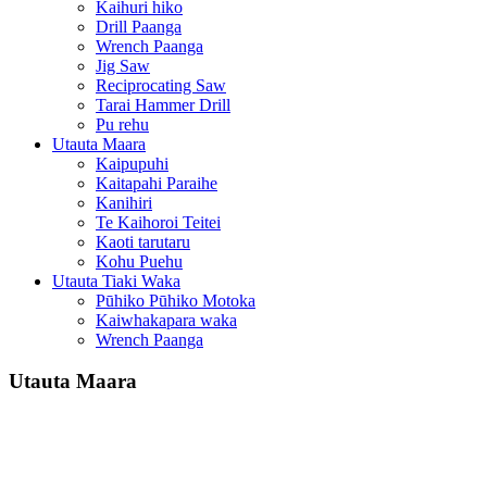
Kaihuri hiko
Drill Paanga
Wrench Paanga
Jig Saw
Reciprocating Saw
Tarai Hammer Drill
Pu rehu
Utauta Maara
Kaipupuhi
Kaitapahi Paraihe
Kanihiri
Te Kaihoroi Teitei
Kaoti tarutaru
Kohu Puehu
Utauta Tiaki Waka
Pūhiko Pūhiko Motoka
Kaiwhakapara waka
Wrench Paanga
Utauta Maara