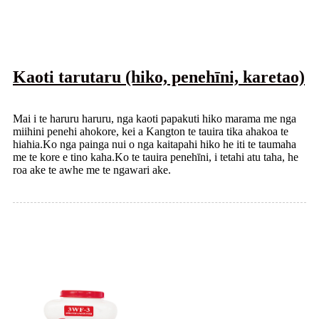
Kaoti tarutaru (hiko, penehīni, karetao)
Mai i te haruru haruru, nga kaoti papakuti hiko marama me nga
miihini penehi ahokore, kei a Kangton te tauira tika ahakoa te
hiahia.Ko nga painga nui o nga kaitapahi hiko he iti te taumaha
me te kore e tino kaha.Ko te tauira penehīni, i tetahi atu taha, he
roa ake te awhe me te ngawari ake.