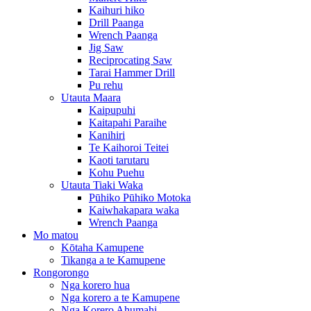
Kaihuri hiko
Drill Paanga
Wrench Paanga
Jig Saw
Reciprocating Saw
Tarai Hammer Drill
Pu rehu
Utauta Maara
Kaipupuhi
Kaitapahi Paraihe
Kanihiri
Te Kaihoroi Teitei
Kaoti tarutaru
Kohu Puehu
Utauta Tiaki Waka
Pūhiko Pūhiko Motoka
Kaiwhakapara waka
Wrench Paanga
Mo matou
Kōtaha Kamupene
Tikanga a te Kamupene
Rongorongo
Nga korero hua
Nga korero a te Kamupene
Nga Korero Ahumahi