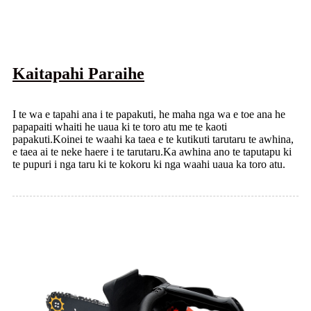
Kaitapahi Paraihe
I te wa e tapahi ana i te papakuti, he maha nga wa e toe ana he
papapaiti whaiti he uaua ki te toro atu me te kaoti
papakuti.Koinei te waahi ka taea e te kutikuti tarutaru te awhina,
e taea ai te neke haere i te tarutaru.Ka awhina ano te taputapu ki
te pupuri i nga taru ki te kokoru ki nga waahi uaua ka toro atu.