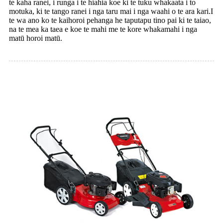
te kaha ranei, i runga i te hiahia koe ki te tuku whakaata i to
motuka, ki te tango ranei i nga taru mai i nga waahi o te ara kari.I
te wa ano ko te kaihoroi pehanga he taputapu tino pai ki te taiao,
na te mea ka taea e koe te mahi me te kore whakamahi i nga
matū horoi matū.