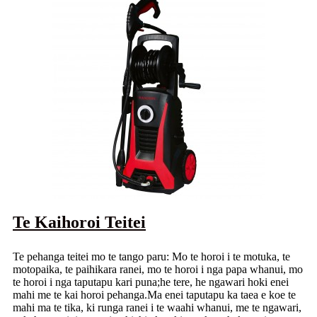
Te Kaihoroi Teitei
Te pehanga teitei mo te tango paru: Mo te horoi i te motuka, te
motopaika, te paihikara ranei, mo te horoi i nga papa whanui, mo
te horoi i nga taputapu kari puna;he tere, he ngawari hoki enei
mahi me te kai horoi pehanga.Ma enei taputapu ka taea e koe te
mahi ma te tika, ki runga ranei i te waahi whanui, me te ngawari,