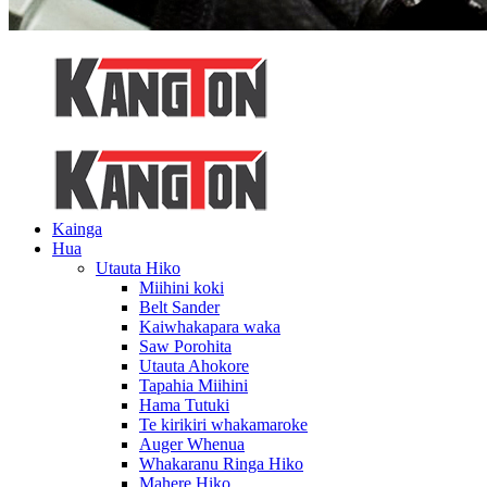
Kainga
Hua
Utauta Hiko
Miihini koki
Belt Sander
Kaiwhakapara waka
Saw Porohita
Utauta Ahokore
Tapahia Miihini
Hama Tutuki
Te kirikiri whakamaroke
Auger Whenua
Whakaranu Ringa Hiko
Mahere Hiko