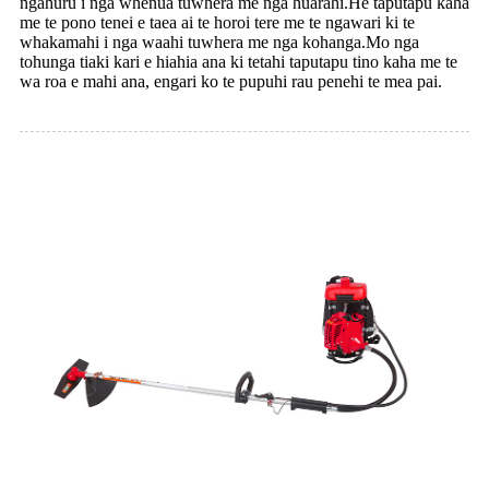
ngahuru i nga whenua tuwhera me nga huarahi.He taputapu kaha
me te pono tenei e taea ai te horoi tere me te ngawari ki te
whakamahi i nga waahi tuwhera me nga kohanga.Mo nga
tohunga tiaki kari e hiahia ana ki tetahi taputapu tino kaha me te
wa roa e mahi ana, engari ko te pupuhi rau penehi te mea pai.