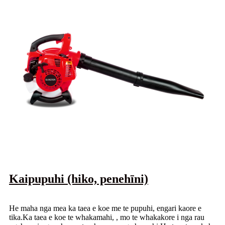
Kaipupuhi (hiko, penehīni)
He maha nga mea ka taea e koe me te pupuhi, engari kaore e
tika.Ka taea e koe te whakamahi, , mo te whakakore i nga rau